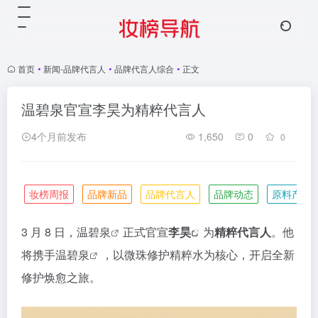
首页
•
新闻-品牌代言人
•
品牌代言人综合
•
正文
温碧泉官宣李昊为精粹代言人
4个月前发布
1,650
0
0
妆榜周报
品牌新品
品牌代言人
品牌动态
原料产业
3 月 8 日，
温碧泉
正式官宣
李昊
为
精粹代言人
。他
将携手
温碧泉
，以微珠修护精粹水为核心，开启全新
修护焕愈之旅。