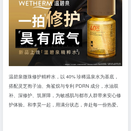
温碧泉微珠修护精粹水，以 40% 珍稀温泉水为基底，
搭配灵芝孢子油、角鲨烷与专利 PDRN 成分，水油双
补、深修护、筑屏障，为敏感肌与都市人群带来安心修
护体验。和李昊一起，用满分状态，奔赴每一份热爱。