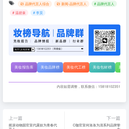
品牌代言人综合
新闻-品牌代言人
# 品牌代言人
# 温碧泉
# 李昊
美妆报告库
美妆品牌榜
美妆代工榜
美妆包材榜
新原
内容如需调整，联系微信：15818102351
上一篇
下一篇
摇滚动物园官宣代露娃为青春代
C咖官宣何洛洛为清系列品牌挚
言人
友