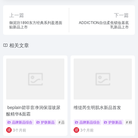
上一篇
下一篇
御泥坊1890东方经典系列盈透面
ADDICTION自信柔焦锁妆基底
贴新品上市
乳新品上市
相关文章
beplain碧菲音净润保湿玻尿
维缇芮生明肌水新品首发
酸精华&面霜
品牌新品综合
护肤新品
# 品牌新品综合
品牌新品综合
# 护肤新品
# 新品上市
护肤新品
# 精华
3个月前
3个月前