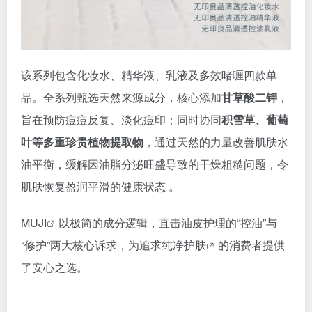
该系列包含化妆水、精华液、乳液及多效啫喱四款单
品。全系列甄选天然来源成分，核心添加
甘草酸二钾
，
旨在预防痘痘反复、淡化痘印；同时协同
积雪草、葡萄
叶等多重珍贵植物提取物
，通过天然的力量改善肌肤水
油平衡，缓解因油脂分泌旺盛导致的干燥粗糙问题，令
肌肤恢复盈润平滑的健康状态 。
MUJI
以极简的成分逻辑，直击油皮护理的“控油”与
“修护”两大核心诉求，为追求纯净
护肤
的消费者提供
了安心之选。