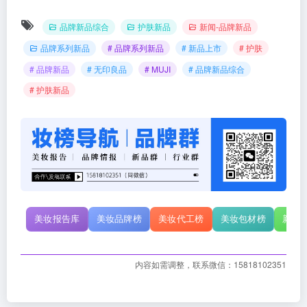
品牌新品综合
护肤新品
新闻-品牌新品
品牌系列新品
# 品牌系列新品
# 新品上市
# 护肤
# 品牌新品
# 无印良品
# MUJI
# 品牌新品综合
# 护肤新品
美妆报告库
美妆品牌榜
美妆代工榜
美妆包材榜
新原
内容如需调整，联系微信：15818102351