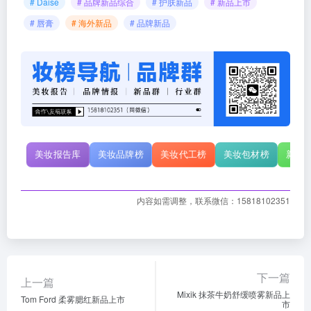
# Daise
# 品牌新品综合
# 护肤新品
# 新品上市
# 唇膏
# 海外新品
# 品牌新品
美妆报告库
美妆品牌榜
美妆代工榜
美妆包材榜
新原
内容如需调整，联系微信：15818102351
下一篇
上一篇
Mixik 抹茶牛奶舒缓喷雾新品上
Tom Ford 柔雾腮红新品上市
市