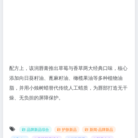
配方上，该润唇膏推出草莓与香草两大经典口味，核心
添加向日葵籽油、蓖麻籽油、橄榄果油等多种植物油
脂，并用小烛树蜡替代传统人工蜡质，为唇部打造无干
燥、无负担的屏障保护。
品牌新品综合
护肤新品
新闻-品牌新品