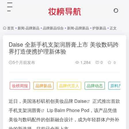
首页
•
新闻-品牌新品
•
品牌新品综合
•
新闻-品牌新品
•
护肤新品
•
正文
Daise 全新手机支架润唇膏上市 美妆数码跨
界打造便携护理新体验
5个月前发布
1,284
0
0
妆榜周报
品牌新品
品牌代言人
品牌动态
原料产业
近日，美国洛杉矶初创美妆品牌
Daise
正式推出首款
手机支架润
唇膏
Lip Balm Phone Pod，该产品凭借
美妆与数码配件的创新融合设计，成为年轻群体户外补
妆的新选择，目前已全面上市。