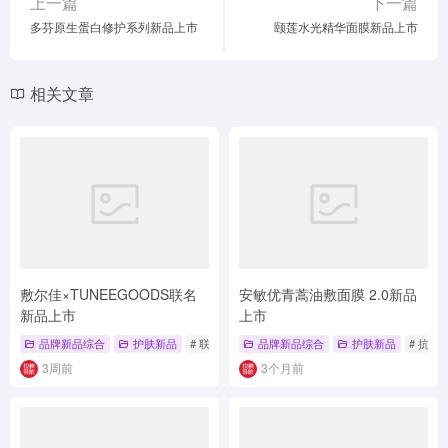
上一篇
下一篇
多芬原生蛋白修护系列新品上市
颐莲水光精华面膜新品上市
相关文章
敷尔佳×TUNEEGOODS联名
安敏优青蒿油敷面膜 2.0新品
新品上市
上市
品牌新品综合
护肤新品
# 联名
# 敷尔佳
品牌新品综合
# TUNEEGOODS
护肤新品
# 抗老
3周前
3个月前