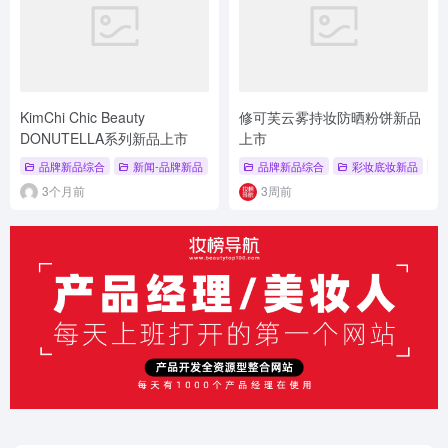
KimChi Chic Beauty
修可芙云雾持妆防晒粉饼新品
DONUTELLA系列新品上市
上市
品牌新品综合
新闻-品牌新品
# 新品上市
品牌新品综合
# 彩妆
# KimChi Chic Beauty
彩妆底妆新品
#
3个月前
3周前