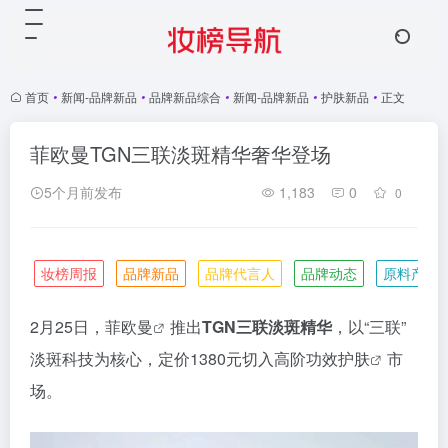
首页
•
新闻-品牌新品
•
品牌新品综合
•
新闻-品牌新品
•
护肤新品
•
正文
菲欧曼TGN三联淡斑精华奢华登场
5个月前发布
1,183
0
0
妆榜周报
品牌新品
品牌代言人
品牌动态
原料产业
2月25日，
菲欧曼
推出
TGN三联淡斑精华
，以“三联”
淡斑科技为核心，定价1380元切入高阶功效
护肤
市
场。