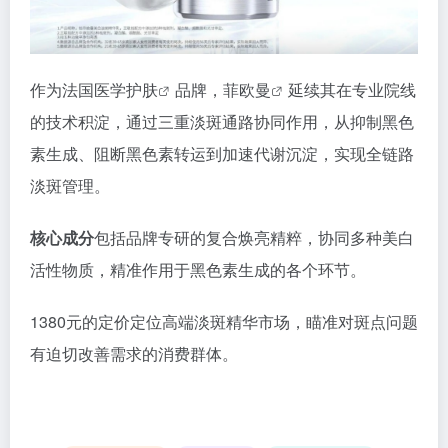
作为法国医学
护肤
品牌，
菲欧曼
延续其在专业院线
的技术积淀，通过三重淡斑通路协同作用，从抑制黑色
素生成、阻断黑色素转运到加速代谢沉淀，实现全链路
淡斑管理。
核心成分
包括品牌专研的复合焕亮精粹，协同多种美白
活性物质，精准作用于黑色素生成的各个环节。
1380元的定价定位高端淡斑精华市场，瞄准对斑点问题
有迫切改善需求的消费群体。