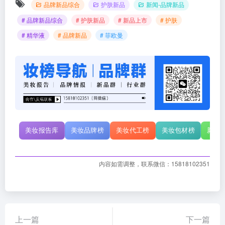
品牌新品综合
护肤新品
新闻-品牌新品
# 品牌新品综合
# 护肤新品
# 新品上市
# 护肤
# 精华液
# 品牌新品
# 菲欧曼
美妆报告库
美妆品牌榜
美妆代工榜
美妆包材榜
新原
内容如需调整，联系微信：15818102351
上一篇
下一篇