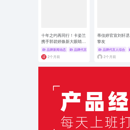
十年之约再同行！卡姿兰
蒂佳婷官宣刘轩丞
携手郭碧婷焕新大眼睛睫
挚友
毛膏
品牌新闻动态
品牌代言人综合
# 品牌代言人
品牌代言人综合
# 卡
2个月前
2个月前