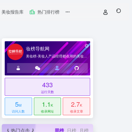
美妆报告库
热门排行榜
妆榜导航网
美妆榜-美妆人产品经理都在用的美妆产业导航网站
433
台
运行天数
5
1.1
2.7
M
K
K
访问人数
收录网址
收录文章
热门点击
周榜
日榜
月榜