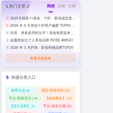
热门文章
周榜
月榜
日榜
2025天猫双11美妆、个护、家清成交进度排行榜
1
2026 年 5 月美妆个护用户偏爱 TOP50 榜单出炉
2
抖音、拼多多同时出手！美妆电商迎来史上最严整治
3
赵露思创立个人美妆品牌 ROSE AMIGO
4
2026 年 3 月护肤、彩妆热销品牌TOP20
5
查看完整榜单
快捷分类入口
推荐企业
报告-美妆报告
(4)
(30)
平台-研发关注
【媒体展会】
(14)
(42)
【进行业群】
平台-政策法规
(3)
(30)