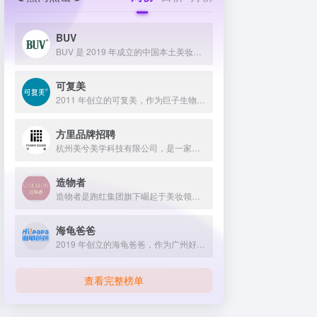
BUV
BUV 是 2019 年成立的中国本土美妆护肤品牌，以明星合作与抖音种草营销打开市场，联合专家研发超 20 项控油专利技术，凭借小绿泥洗面奶等明星单品构建全链路油皮护理矩阵，原料主打植物精粹，荣获国货控油洁面销量第一，在控油护肤赛道表现卓越。
可复美
2011 年创立的可复美，作为巨子生物旗下专业护理品牌，依托 “一中心四基地” 研发体系与范代娣教授科研团队，以重组胶原蛋白为核心成分，凭借 Human-like 重组胶原蛋白 C5HR 等技术，手握超 80 项国家发明专利，构建起含医疗器械、功效护肤等多元产品矩阵，通过医学背书、明星代言、线上线下推广，2024 年营收超 45 亿，在肌肤修护领域持续领航 。
方里品牌招聘
杭州美兮美学科技有限公司，是一家生于杭州，定位亚洲，服务全球...
造物者
造物者是跑红集团旗下崛起于美妆领域的品牌，凭借抖音平台明星同款营销、多元功效的精华软膜产品体系、持续的研发投入，在全网面膜市场占据 3.5% 份额，以优质原料和明星效应赢得超百万粉丝关注与可观销量。
海龟爸爸
2019 年创立的海龟爸爸，作为广州好肌肤科技有限公司旗下品牌，秉持 “用科学守护儿童健康肌” 理念，聚焦儿童抗光损护肤领域，组建专业团队并打造羲和实验室，以产学研合作实现持续创新，推出涵盖防晒、洁面、保湿等多系列产品，采用天然植物成分与严格筛选标准，销售业绩强劲，线上线下渠道广泛，荣获多项国际认证，已成为亚洲领先的儿童护肤品牌。
查看完整榜单