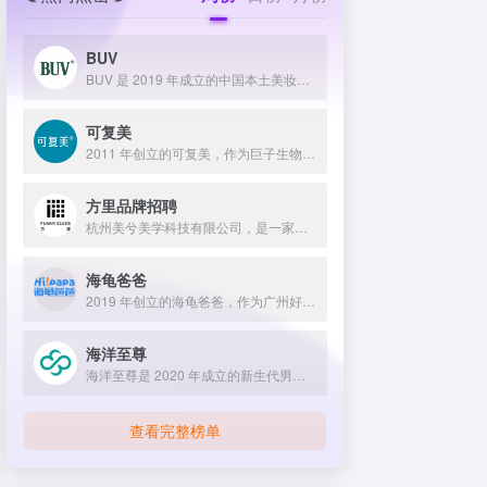
BUV
BUV 是 2019 年成立的中国本土美妆护肤品牌，以明星合作与抖音种草营销打开市场，联合专家研发超 20 项控油专利技术，凭借小绿泥洗面奶等明星单品构建全链路油皮护理矩阵，原料主打植物精粹，荣获国货控油洁面销量第一，在控油护肤赛道表现卓越。
可复美
2011 年创立的可复美，作为巨子生物旗下专业护理品牌，依托 “一中心四基地” 研发体系与范代娣教授科研团队，以重组胶原蛋白为核心成分，凭借 Human-like 重组胶原蛋白 C5HR 等技术，手握超 80 项国家发明专利，构建起含医疗器械、功效护肤等多元产品矩阵，通过医学背书、明星代言、线上线下推广，2024 年营收超 45 亿，在肌肤修护领域持续领航 。
方里品牌招聘
杭州美兮美学科技有限公司，是一家生于杭州，定位亚洲，服务全球...
海龟爸爸
2019 年创立的海龟爸爸，作为广州好肌肤科技有限公司旗下品牌，秉持 “用科学守护儿童健康肌” 理念，聚焦儿童抗光损护肤领域，组建专业团队并打造羲和实验室，以产学研合作实现持续创新，推出涵盖防晒、洁面、保湿等多系列产品，采用天然植物成分与严格筛选标准，销售业绩强劲，线上线下渠道广泛，荣获多项国际认证，已成为亚洲领先的儿童护肤品牌。
海洋至尊
海洋至尊是 2020 年成立的新生代男士绿色护肤品牌，以中科院合作研发的蓝藻安诺因等海洋生物科技成分为核心，构建控油护肤为特色的全场景产品体系，凭借跨界联名、明星代言等营销破圈，蝉联天猫男士护肤销量榜首，致力于成为专研亚洲男士肌肤的国货领跑者。
查看完整榜单