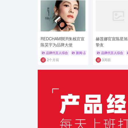
REDCHAMBER朱栈官宣
赫莲娜官宣陈星旭
陈昊宇为品牌大使
挚友
品牌代言人综合
新闻-品牌代言人
品牌代言人综合
# 品牌代言人
#
2个月前
3周前