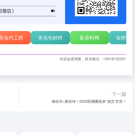
美妆代工榜
美妆包材榜
新原料网
妆榜行
内容如需调整，联系微信：15818102351
下一篇
柳丝木×蔡徐坤！2026防晒圈迎来“顶流”官宣！