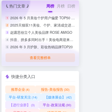
热门文章
周榜
月榜
日榜
2026 年 5 月美妆个护用户偏爱 TOP50 榜单出炉
1
2025天猫双11美妆、个护、家清成交进度排行榜
2
赵露思创立个人美妆品牌 ROSE AMIGO
3
抖音、拼多多同时出手！美妆电商迎来史上最严整治
4
2026 年 3 月护肤、彩妆热销品牌TOP20
5
查看完整榜单
快捷分类入口
推荐企业
报告-美妆报告
(4)
(30)
平台-研发关注
【媒体展会】
(14)
(42)
【进行业群】
平台-政策法规
(3)
(30)