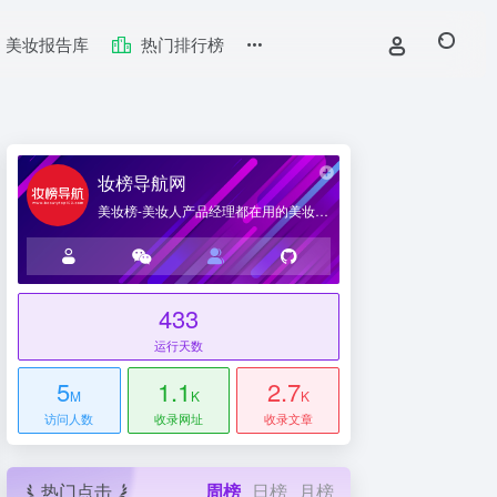
美妆报告库
热门排行榜
妆榜导航网
美妆榜-美妆人产品经理都在用的美妆产业导航网站
433
台
运行天数
5
1.1
2.7
M
K
K
访问人数
收录网址
收录文章
热门点击
周榜
日榜
月榜