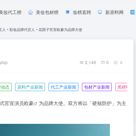
美妆代工榜
美妆包材榜
妆榜直聘
新原料网
言人
•
彩妆品牌代言人
•
花西子官宣欧豪为品牌大使
ytop
2,149
0
0
牌动态
原料产业新闻
代工产业新闻
包材产业新闻
黑榜曝光
式官宣演员
欧豪
为品牌大使。双方将以「硬核防护」为主