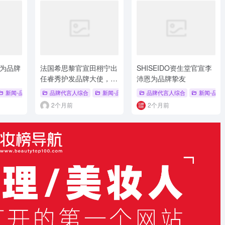
为品牌
法国希思黎官宣田栩宁出
SHISEIDO资生堂官宣李
任睿秀护发品牌大使，共
沛恩为品牌挚友
启植萃护发新篇
 REDCHAMBER
新闻-品牌代言人
# 朱栈
品牌代言人综合
# 赫莲娜
# 品牌挚友
新闻-品牌代言人
# 修护抗老
品牌代言人综合
新闻-品牌
2个月前
2个月前