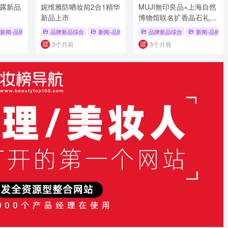
露新品
妮维雅防晒妆前2合1精华
MUJI無印良品×上海自然
新品上市
博物馆联名扩香晶石礼盒
新品上市
新闻-品牌新品
# 高端私护
# 随身香水管
品牌新品综合
# 半亩花田
新闻-品牌新品
# 品牌新品
# 防晒新品
品牌新品综合
# 新品上市
新闻-品牌新
# 防晒
3个月前
3个月前