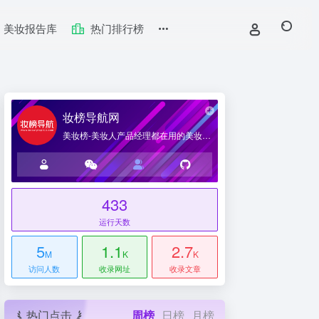
美妆报告库
热门排行榜
妆榜导航网
美妆榜-美妆人产品经理都在用的美妆产业导航网站
433
台
运行天数
5
1.1
2.7
M
K
K
访问人数
收录网址
收录文章
热门点击
周榜
日榜
月榜