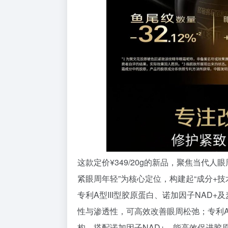
这款定价¥349/20g的新品，聚焦当代
紧眼周年轻”为核心定位，构建起“成分+
专利A型III型胶原蛋白、诺加因子NAD
性与渗透性，可高效改善眼周松弛；专利A型I
构，搭配诺加因子NAD+，能高效促进胶