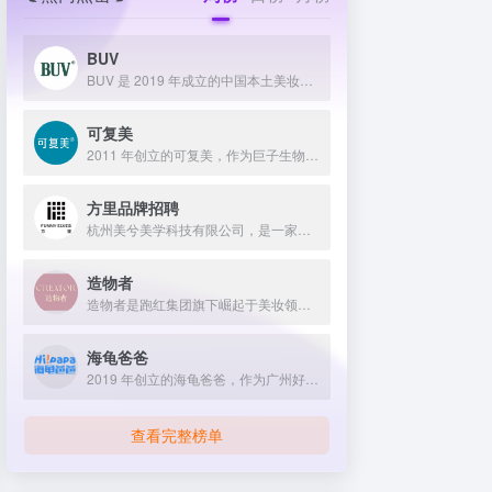
BUV
BUV 是 2019 年成立的中国本土美妆护肤品牌，以明星合作与抖音种草营销打开市场，联合专家研发超 20 项控油专利技术，凭借小绿泥洗面奶等明星单品构建全链路油皮护理矩阵，原料主打植物精粹，荣获国货控油洁面销量第一，在控油护肤赛道表现卓越。
可复美
2011 年创立的可复美，作为巨子生物旗下专业护理品牌，依托 “一中心四基地” 研发体系与范代娣教授科研团队，以重组胶原蛋白为核心成分，凭借 Human-like 重组胶原蛋白 C5HR 等技术，手握超 80 项国家发明专利，构建起含医疗器械、功效护肤等多元产品矩阵，通过医学背书、明星代言、线上线下推广，2024 年营收超 45 亿，在肌肤修护领域持续领航 。
方里品牌招聘
杭州美兮美学科技有限公司，是一家生于杭州，定位亚洲，服务全球...
造物者
造物者是跑红集团旗下崛起于美妆领域的品牌，凭借抖音平台明星同款营销、多元功效的精华软膜产品体系、持续的研发投入，在全网面膜市场占据 3.5% 份额，以优质原料和明星效应赢得超百万粉丝关注与可观销量。
海龟爸爸
2019 年创立的海龟爸爸，作为广州好肌肤科技有限公司旗下品牌，秉持 “用科学守护儿童健康肌” 理念，聚焦儿童抗光损护肤领域，组建专业团队并打造羲和实验室，以产学研合作实现持续创新，推出涵盖防晒、洁面、保湿等多系列产品，采用天然植物成分与严格筛选标准，销售业绩强劲，线上线下渠道广泛，荣获多项国际认证，已成为亚洲领先的儿童护肤品牌。
查看完整榜单