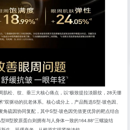
人眼周肌松、纹、垂三大核心痛点，以“极致提拉淡眼纹，28天绷
技术”双驱动的抗老体系。核心成分上，产品甄选S型-玻色因、
+及麦角硫因协同复配，其中S型-玻色因凭借更优异的靶点结合
II型胶原蛋白则拥有与人身体一致的164.88°三螺旋结
原新生、延缓衰老，从根源实现紧致淡纹。