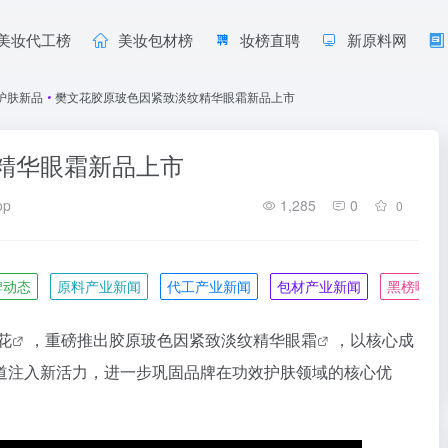
美妆代工榜
美妆包材榜
妆榜直聘
新原料网
护肤新品
•
樊文花胶原玻色因紧致淡纹精华眼霜新品上市
精华眼霜新品上市
op
1,285
0
0
牌动态
原料产业新闻
代工产业新闻
包材产业新闻
黑榜曝光
花
，重磅推出胶原玻色因紧致淡纹精华
眼霜
，以核心成
道注入新活力，进一步巩固品牌在功效护肤领域的核心优