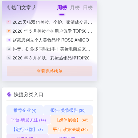
热门文章
周榜
月榜
日榜
2025天猫双11美妆、个护、家清成交进度排行榜
1
2026 年 5 月美妆个护用户偏爱 TOP50 榜单出炉
2
赵露思创立个人美妆品牌 ROSE AMIGO
3
抖音、拼多多同时出手！美妆电商迎来史上最严整治
4
2026 年 3 月护肤、彩妆热销品牌TOP20
5
查看完整榜单
快捷分类入口
推荐企业
报告-美妆报告
(4)
(30)
平台-研发关注
【媒体展会】
(14)
(42)
【进行业群】
平台-政策法规
(3)
(30)