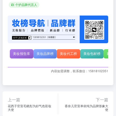
个护品牌代言人
美妆报告库
美妆品牌榜
美妆代工榜
美妆包材榜
新原
内容如需调整，联系微信：15818102351
上一篇
下一篇
花西子官宣毛晓彤为好气色彩妆
香奈儿官宣单依纯为品牌形象大
大使
使