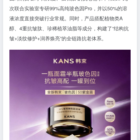
次联合实验室专研99%高纯玻色因Pro，并以50%的溶
液浓度直接突破行业常规。同时，产品搭配植物类A
醇、4重抗皱肽、珍稀植萃油脂等成分，构建了“结构抗
皱+淡纹修护+润养焕亮”的全链路抗老体系。