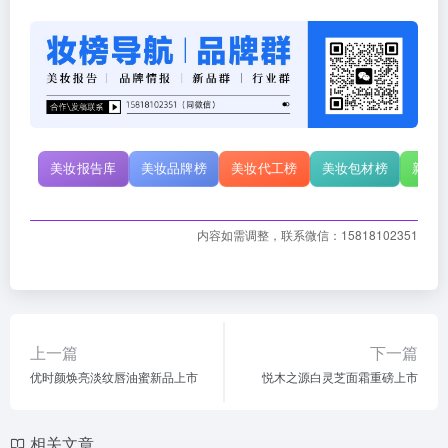
美妆报告库
美妆品牌榜
美妆代工榜
美妆包材榜
新原
内容如需调整，联系微信：15818102351
上一篇
下一篇
优时颜焕亮淡纹唇油蜜新品上市
悦木之源白灵芝面霜重磅上市
相关文章