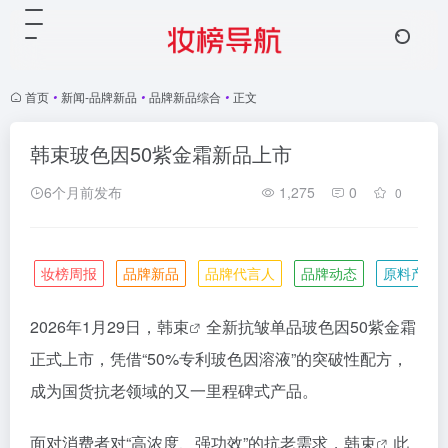
首页
•
新闻-品牌新品
•
品牌新品综合
•
正文
韩束玻色因50紫金霜新品上市
6个月前发布
1,275
0
0
妆榜周报
品牌新品
品牌代言人
品牌动态
原料产业
2026年1月29日，
韩束
全新抗皱单品玻色因50紫金霜
正式上市，凭借“50%专利玻色因溶液”的突破性配方，
成为国货抗老领域的又一里程碑式产品。
面对消费者对“高浓度、强功效”的抗老需求，
韩束
此