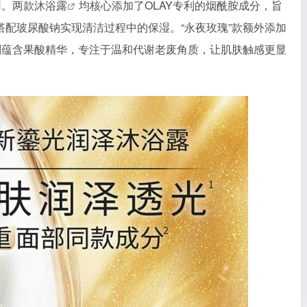
用。两款
沐浴露
均核心添加了OLAY专利的烟酰胺成分，旨
配玻尿酸钠实现清洁过程中的保湿。“永夜玫瑰”款额外添加
则蕴含果酸精华，专注于温和代谢老废角质，让肌肤触感更显