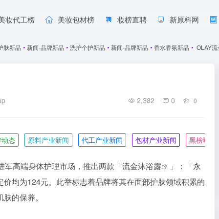
美妆代工榜
美妆包材榜
妆榜直聘
新原料网
护肤新品
•
新闻-品牌新品
•
洗护个护新品
•
新闻-品牌新品
•
香水香氛新品
•
OLAY
op
2,382
0
0
牌动态
原料产业新闻
代工产业新闻
包材产业新闻
黑榜曝光
进军高端身体护理市场，推出两款「流金
沐浴露
」：「永
价均为124元。此举标志着品牌将其在面部护肤领域积累的
肌肤的保养。