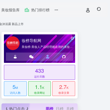
美妆报告库
热门排行榜
流金沐浴露 新品上市
妆榜导航网
美妆榜-美妆人产品经理都在用的美妆产业导航网站
433
台
运行天数
5
1.1
2.7
M
K
K
访问人数
收录网址
收录文章
热门点击
周榜
日榜
月榜