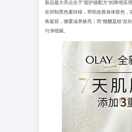
新品最大亮点在于“面护级配方”的降维应
在抑制黑色素转移，帮助改善身体肤色，搭
角鲨烷，侧重滋养焕亮；而“微醺荔枝”款
匀净细腻。