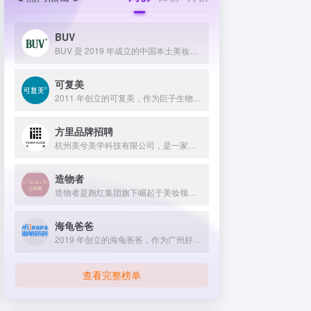
BUV
BUV 是 2019 年成立的中国本土美妆护肤品牌，以明星合作与抖音种草营销打开市场，联合专家研发超 20 项控油专利技术，凭借小绿泥洗面奶等明星单品构建全链路油皮护理矩阵，原料主打植物精粹，荣获国货控油洁面销量第一，在控油护肤赛道表现卓越。
可复美
2011 年创立的可复美，作为巨子生物旗下专业护理品牌，依托 “一中心四基地” 研发体系与范代娣教授科研团队，以重组胶原蛋白为核心成分，凭借 Human-like 重组胶原蛋白 C5HR 等技术，手握超 80 项国家发明专利，构建起含医疗器械、功效护肤等多元产品矩阵，通过医学背书、明星代言、线上线下推广，2024 年营收超 45 亿，在肌肤修护领域持续领航 。
方里品牌招聘
杭州美兮美学科技有限公司，是一家生于杭州，定位亚洲，服务全球...
造物者
造物者是跑红集团旗下崛起于美妆领域的品牌，凭借抖音平台明星同款营销、多元功效的精华软膜产品体系、持续的研发投入，在全网面膜市场占据 3.5% 份额，以优质原料和明星效应赢得超百万粉丝关注与可观销量。
海龟爸爸
2019 年创立的海龟爸爸，作为广州好肌肤科技有限公司旗下品牌，秉持 “用科学守护儿童健康肌” 理念，聚焦儿童抗光损护肤领域，组建专业团队并打造羲和实验室，以产学研合作实现持续创新，推出涵盖防晒、洁面、保湿等多系列产品，采用天然植物成分与严格筛选标准，销售业绩强劲，线上线下渠道广泛，荣获多项国际认证，已成为亚洲领先的儿童护肤品牌。
查看完整榜单