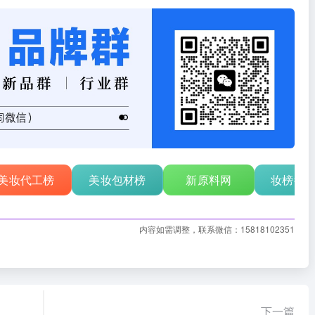
美妆代工榜
美妆包材榜
新原料网
妆榜行
内容如需调整，联系微信：15818102351
下一篇