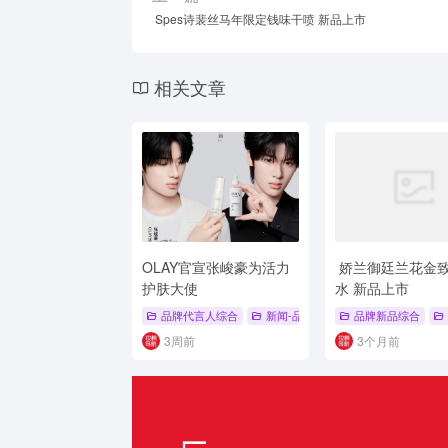
Spes诗裴丝马年限定钱味干喷 新品上市
相关文章
OLAY官宣张峻豪为活力
娇兰御廷兰花金
护肤大使
水 新品上市
品牌代言人综合
新闻-品牌代言人
品牌新品综合
# 美白系列
# O
3周前
3个月前