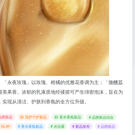
。「永夜玫瑰」以玫瑰、柑橘的优雅花香调为主；「微醺荔
甜美果香。浓郁的乳液质地经揉搓可产生绵密泡沫，旨在为
，实现从清洁、护肤到香氛的全方位升级。
品牌新品
洗护个护新品
香水香氛新品
# 品牌新品综合
 OLAY
# 香水香氛新品
# 沐浴露
# 新品发布
# 品牌新品