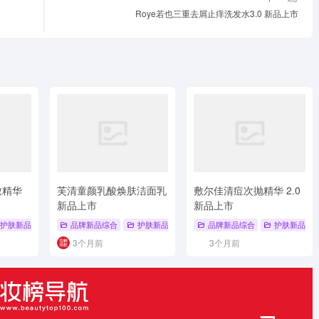
Roye若也三重去屑止痒洗发水3.0 新品上市
致精华
芙清童颜乳酸焕肤洁面乳
敷尔佳清痘次抛精华 2.0
新品上市
新品上市
LAY
护肤新品
# 张峻豪
# 品牌新品
品牌新品综合
# 品牌新品综合
护肤新品
# 护肤新品
# 芙清
品牌新品综合
# 护肤新品
# 洁面
护肤新品
3个月前
3个月前