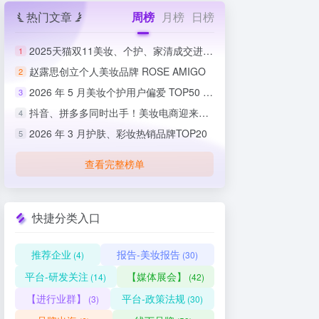
热门文章
周榜
月榜
日榜
2025天猫双11美妆、个护、家清成交进度排行榜
1
赵露思创立个人美妆品牌 ROSE AMIGO
2
2026 年 5 月美妆个护用户偏爱 TOP50 榜单出炉
3
抖音、拼多多同时出手！美妆电商迎来史上最严整治
4
2026 年 3 月护肤、彩妆热销品牌TOP20
5
查看完整榜单
快捷分类入口
推荐企业
报告-美妆报告
(4)
(30)
平台-研发关注
【媒体展会】
(14)
(42)
【进行业群】
平台-政策法规
(3)
(30)