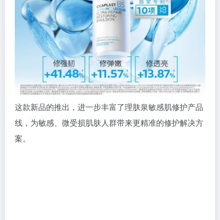
这款新品的推出，进一步丰富了理肤泉敏感肌修护产品
线，为敏感、微受损肌肤人群带来更精准的修护解决方
案。