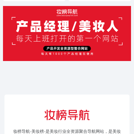
妆榜导航-美妆榜-是美妆行业全资源聚合导航网站，是美妆