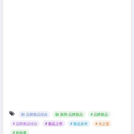
品牌新品综合
新闻-品牌新品
# 品牌新品
# 品牌新品综合
# 新品上市
# 新品发布
# 水之蔻
# 卸妆膏