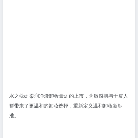
水之蔻
柔润净澈
卸妆膏
的上市，为敏感肌与干皮人
群带来了更温和的卸妆选择，重新定义温和卸妆新标
准。