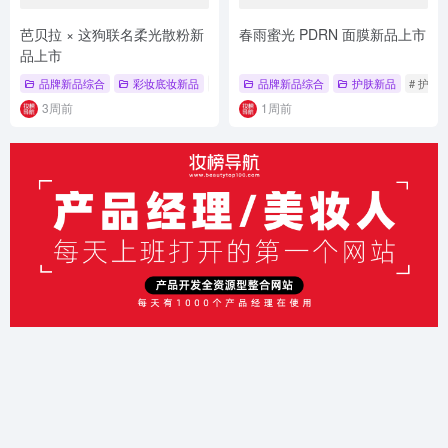
芭贝拉 × 这狗联名柔光散粉新
春雨蜜光 PDRN 面膜新品上市
品上市
品牌新品综合
彩妆底妆新品
# 品牌联名
品牌新品综合
# 品牌新品
# 芭贝拉
护肤新品
# 护肤
3周前
1周前