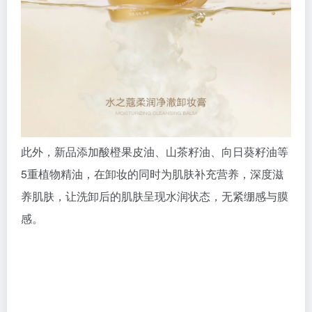
此外，新品添加酸橙果皮油、山茶籽油、向日葵籽油等
5重植物精油，在卸妆的同时为肌肤补充营养，深度滋
养肌肤，让洗卸后的肌肤呈现水润状态，无紧绷感与膜
感。