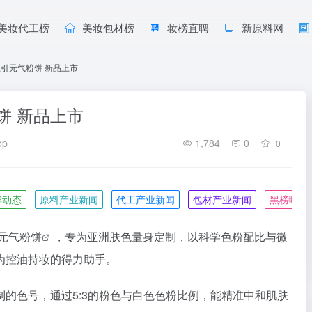
美妆代工榜
美妆包材榜
妆榜直聘
新原料网
ion上引元气粉饼 新品上市
气粉饼 新品上市
op
1,784
0
0
牌动态
原料产业新闻
代工产业新闻
包材产业新闻
黑榜曝光
元气
粉饼
，专为亚洲肤色量身定制，以科学色粉配比与微
为控油持妆的得力助手。
的色号，通过5:3的粉色与白色色粉比例，能精准中和肌肤