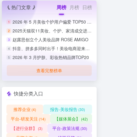
热门文章
周榜
月榜
日榜
2026 年 5 月美妆个护用户偏爱 TOP50 榜单出炉
1
2025天猫双11美妆、个护、家清成交进度排行榜
2
赵露思创立个人美妆品牌 ROSE AMIGO
3
抖音、拼多多同时出手！美妆电商迎来史上最严整治
4
2026 年 3 月护肤、彩妆热销品牌TOP20
5
查看完整榜单
快捷分类入口
推荐企业
报告-美妆报告
(4)
(30)
平台-研发关注
【媒体展会】
(14)
(42)
【进行业群】
平台-政策法规
(3)
(30)