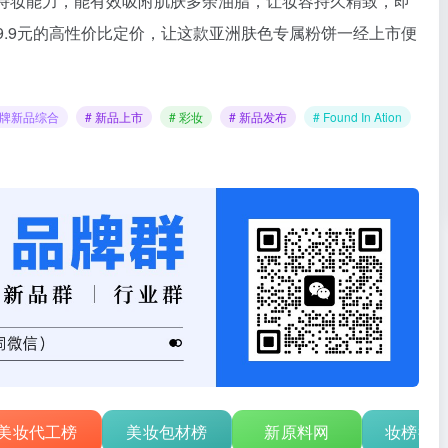
油持妆能力，能有效吸附肌肤多余油脂，让妆容持久精致，即
9.9元的高性价比定价，让这款亚洲肤色专属粉饼一经上市便
品牌新品综合
# 新品上市
# 彩妆
# 新品发布
# Found In Ation
美妆代工榜
美妆包材榜
新原料网
妆榜行