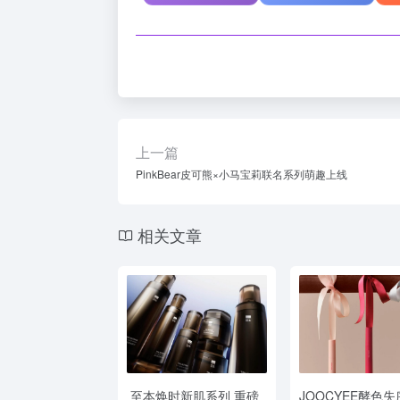
上一篇
PinkBear皮可熊×小马宝莉联名系列萌趣上线
相关文章
至本焕时新肌系列 重磅
JOOCYEE酵色