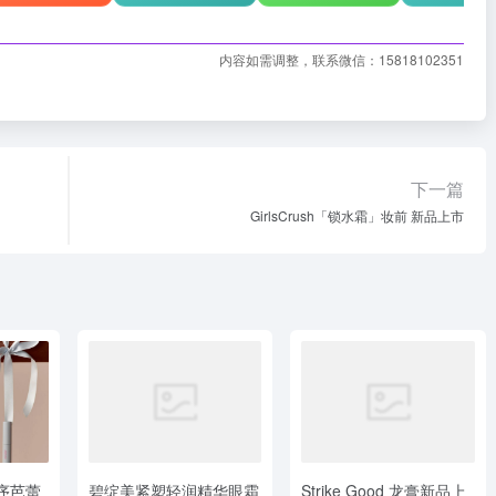
内容如需调整，联系微信：15818102351
下一篇
GirlsCrush「锁水霜」妆前 新品上市
失序芭蕾
碧绽美紧塑轻润精华眼霜
Strike Good 龙膏新品上