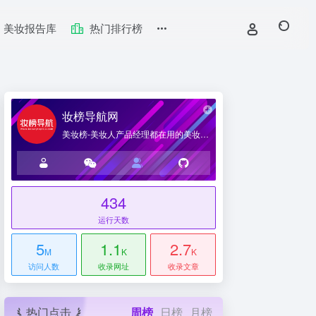
美妆报告库
热门排行榜
妆榜导航网
美妆榜-美妆人产品经理都在用的美妆产业导航网站
434
台
运行天数
5
1.1
2.7
M
K
K
访问人数
收录网址
收录文章
热门点击
周榜
日榜
月榜