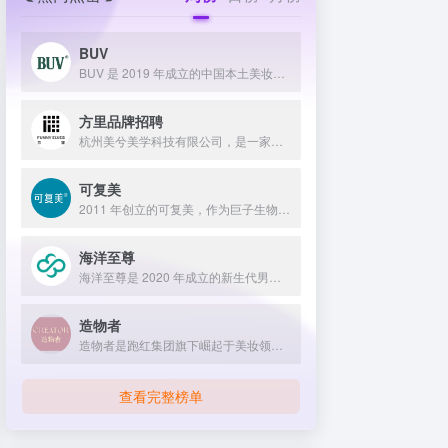
BUV
BUV 是 2019 年成立的中国本土美妆护肤品牌，以明星合作与抖音种草营销打开市场，联合专家研发超 20 项控油专利技术，凭借小绿泥洗面奶等明星单品构建全链路油皮护理矩阵，原料主打植物精粹，荣获国货控油洁面销量第一，在控油护肤赛道表现卓越。
方里品牌招聘
杭州美兮美学科技有限公司，是一家生于杭州，定位亚洲，服务全球...
可复美
2011 年创立的可复美，作为巨子生物旗下专业护理品牌，依托 “一中心四基地” 研发体系与范代娣教授科研团队，以重组胶原蛋白为核心成分，凭借 Human-like 重组胶原蛋白 C5HR 等技术，手握超 80 项国家发明专利，构建起含医疗器械、功效护肤等多元产品矩阵，通过医学背书、明星代言、线上线下推广，2024 年营收超 45 亿，在肌肤修护领域持续领航 。
海洋至尊
海洋至尊是 2020 年成立的新生代男士绿色护肤品牌，以中科院合作研发的蓝藻安诺因等海洋生物科技成分为核心，构建控油护肤为特色的全场景产品体系，凭借跨界联名、明星代言等营销破圈，蝉联天猫男士护肤销量榜首，致力于成为专研亚洲男士肌肤的国货领跑者。
造物者
造物者是跑红集团旗下崛起于美妆领域的品牌，凭借抖音平台明星同款营销、多元功效的精华软膜产品体系、持续的研发投入，在全网面膜市场占据 3.5% 份额，以优质原料和明星效应赢得超百万粉丝关注与可观销量。
查看完整榜单