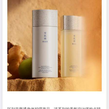
区别于普通身体护理产品，该系列的香氛设计堪称点睛