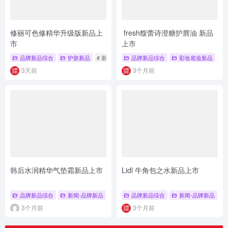
修丽可色修精华升级版新品上
fresh馥蕾诗澄糖护唇油 新品
市
上市
品牌新品综合
护肤新品
# 新品
# 褪红
品牌新品综合
# 色修精华
彩妆底妆新品
# 
3天前
3个月前
韩后水润精华气垫霜新品上市
Lidl 牛角包之水新品上市
品牌新品综合
新闻-品牌新品
# 新品上市
品牌新品综合
# 彩妆
# 气垫
新闻-品牌新品
# L
3个月前
3个月前