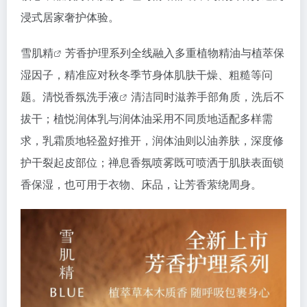
浸式居家奢护体验。
雪肌精
芳香护理系列全线融入多重植物精油与植萃保
湿因子，精准应对秋冬季节身体肌肤干燥、粗糙等问
题。清悦香氛
洗手液
清洁同时滋养手部角质，洗后不
拔干；植悦润体乳与润体油采用不同质地适配多样需
求，乳霜质地轻盈好推开，润体油则以油养肤，深度修
护干裂起皮部位；禅息香氛喷雾既可喷洒于肌肤表面锁
香保湿，也可用于衣物、床品，让芳香萦绕周身。