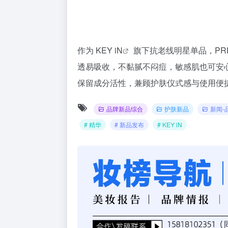
作为
KEY iN
旗下抗老线明星单品，PRP
透易吸收，不黏腻不闷痘，敏感肌也可安
保留成分活性，兼顾护肤仪式感与使用便
品牌新品综合
护肤新品
新闻-
# 精华
# 新品发布
# KEY iN