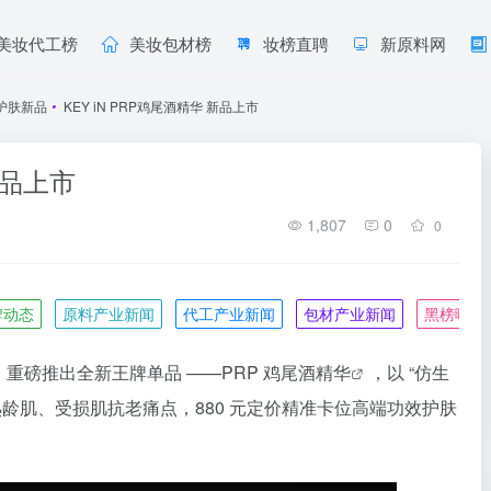
美妆代工榜
美妆包材榜
妆榜直聘
新原料网
护肤新品
•
KEY iN PRP鸡尾酒精华 新品上市
新品上市
1,807
0
0
牌动态
原料产业新闻
代工产业新闻
包材产业新闻
黑榜曝光
重磅推出全新王牌单品 ——PRP 鸡尾酒
精华
，以 “仿生
击熟龄肌、受损肌抗老痛点，880 元定价精准卡位高端功效护肤