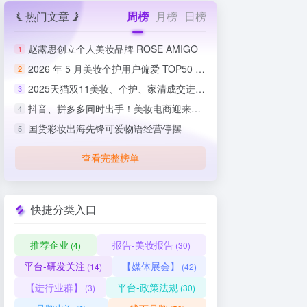
热门文章
周榜
月榜
日榜
赵露思创立个人美妆品牌 ROSE AMIGO
1
2026 年 5 月美妆个护用户偏爱 TOP50 榜单出炉
2
2025天猫双11美妆、个护、家清成交进度排行榜
3
抖音、拼多多同时出手！美妆电商迎来史上最严整治
4
国货彩妆出海先锋可爱物语经营停摆
5
查看完整榜单
快捷分类入口
推荐企业
报告-美妆报告
(4)
(30)
平台-研发关注
【媒体展会】
(14)
(42)
【进行业群】
平台-政策法规
(3)
(30)