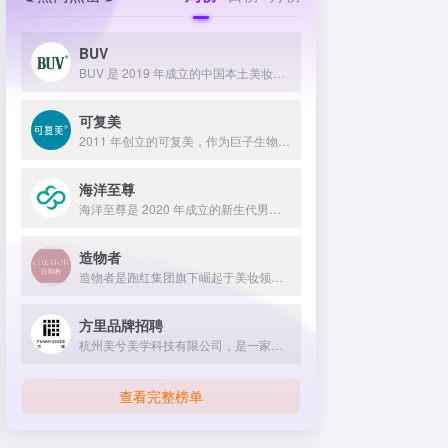
BUV
BUV 是 2019 年成立的中国本土美妆护肤品牌，以明星合作与抖音种草营销打开市场，联合专家研发超 20 项控油专利技术，凭借小绿泥洗面奶等明星单品构建全链路油皮护理矩阵，原料主打植物精粹，荣获国货控油洁面销量第一，在控油护肤赛道表现卓越。
可复美
2011 年创立的可复美，作为巨子生物旗下专业护理品牌，依托 “一中心四基地” 研发体系与范代娣教授科研团队，以重组胶原蛋白为核心成分，凭借 Human-like 重组胶原蛋白 C5HR 等技术，手握超 80 项国家发明专利，构建起含医疗器械、功效护肤等多元产品矩阵，通过医学背书、明星代言、线上线下推广，2024 年营收超 45 亿，在肌肤修护领域持续领航 。
海洋至尊
海洋至尊是 2020 年成立的新生代男士绿色护肤品牌，以中科院合作研发的蓝藻安诺因等海洋生物科技成分为核心，构建控油护肤为特色的全场景产品体系，凭借跨界联名、明星代言等营销破圈，蝉联天猫男士护肤销量榜首，致力于成为专研亚洲男士肌肤的国货领跑者。
造物者
造物者是跑红集团旗下崛起于美妆领域的品牌，凭借抖音平台明星同款营销、多元功效的精华软膜产品体系、持续的研发投入，在全网面膜市场占据 3.5% 份额，以优质原料和明星效应赢得超百万粉丝关注与可观销量。
方里品牌招聘
杭州美兮美学科技有限公司，是一家生于杭州，定位亚洲，服务全球...
查看完整榜单