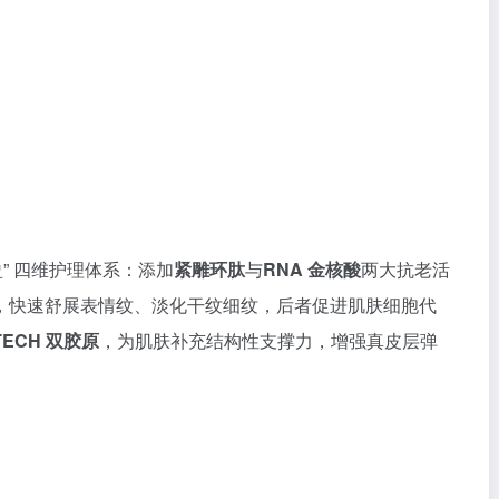
充盈” 四维护理体系：添加
紧雕环肽
与
RNA 金核酸
两大抗老活
，快速舒展表情纹、淡化干纹细纹，后者促进肌肤细胞代
TECH 双胶原
，为肌肤补充结构性支撑力，增强真皮层弹