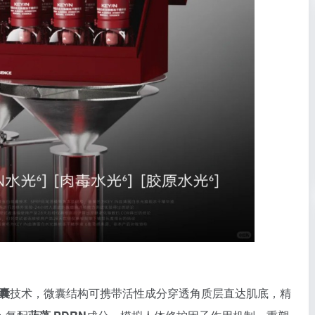
微囊
技术，微囊结构可携带活性成分穿透角质层直达肌底，精