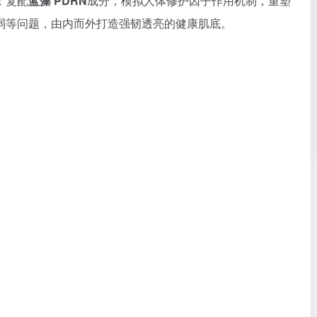
；复配
蓝藻 PDRN
成分，模拟人体修护因子作用机制，重塑
弱等问题，由内而外打造强韧透亮的健康肌底。