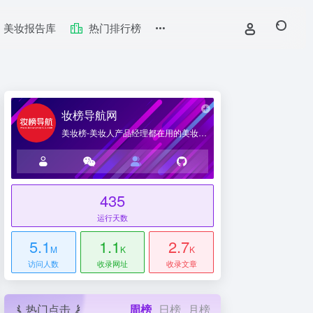
美妆报告库
热门排行榜
妆榜导航网
美妆榜-美妆人产品经理都在用的美妆产业导航网站
435
台
运行天数
5.1
1.1
2.7
M
K
K
访问人数
收录网址
收录文章
热门点击
周榜
日榜
月榜