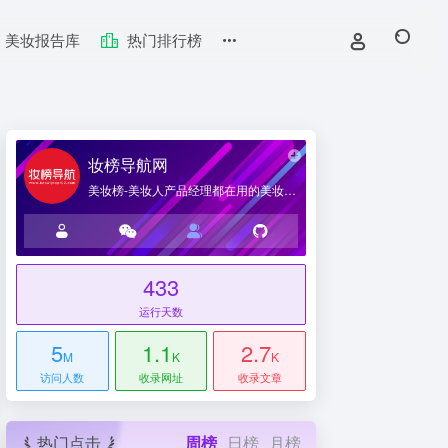
美妆报告库
热门排行榜
妆榜导航网
美妆榜-美妆人产品经理都在用的美妆产业导航网站
433
台
运行天数
5
1.1
2.7
M
K
K
访问人数
收录网址
收录文章
热门点击
周榜
日榜
月榜