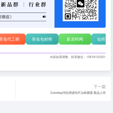
美妆代工榜
美妆包材榜
新原料网
妆榜行
内容如需调整，联系微信：15818102351
下一篇
Colorkey珂拉琪琥珀不沾杯唇霜 新品上市