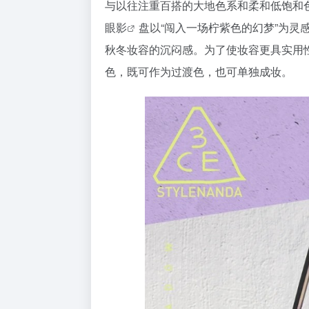
与以往注重百搭的大地色系和柔和低饱和
眼影
盘以“闯入一场柠紫色的幻梦”为
秋冬妆容的沉闷感。为了使妆容更具实用
色，既可作为过渡色，也可单独成妆。