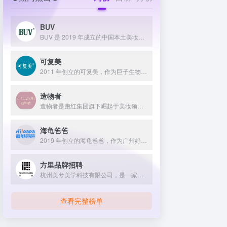
BUV
BUV 是 2019 年成立的中国本土美妆护肤品牌，以明星合作与抖音种草营销打开市场，联合专家研发超 20 项控油专利技术，凭借小绿泥洗面奶等明星单品构建全链路油皮护理矩阵，原料主打植物精粹，荣获国货控油洁面销量第一，在控油护肤赛道表现卓越。
可复美
2011 年创立的可复美，作为巨子生物旗下专业护理品牌，依托 “一中心四基地” 研发体系与范代娣教授科研团队，以重组胶原蛋白为核心成分，凭借 Human-like 重组胶原蛋白 C5HR 等技术，手握超 80 项国家发明专利，构建起含医疗器械、功效护肤等多元产品矩阵，通过医学背书、明星代言、线上线下推广，2024 年营收超 45 亿，在肌肤修护领域持续领航 。
造物者
造物者是跑红集团旗下崛起于美妆领域的品牌，凭借抖音平台明星同款营销、多元功效的精华软膜产品体系、持续的研发投入，在全网面膜市场占据 3.5% 份额，以优质原料和明星效应赢得超百万粉丝关注与可观销量。
海龟爸爸
2019 年创立的海龟爸爸，作为广州好肌肤科技有限公司旗下品牌，秉持 “用科学守护儿童健康肌” 理念，聚焦儿童抗光损护肤领域，组建专业团队并打造羲和实验室，以产学研合作实现持续创新，推出涵盖防晒、洁面、保湿等多系列产品，采用天然植物成分与严格筛选标准，销售业绩强劲，线上线下渠道广泛，荣获多项国际认证，已成为亚洲领先的儿童护肤品牌。
方里品牌招聘
杭州美兮美学科技有限公司，是一家生于杭州，定位亚洲，服务全球...
查看完整榜单