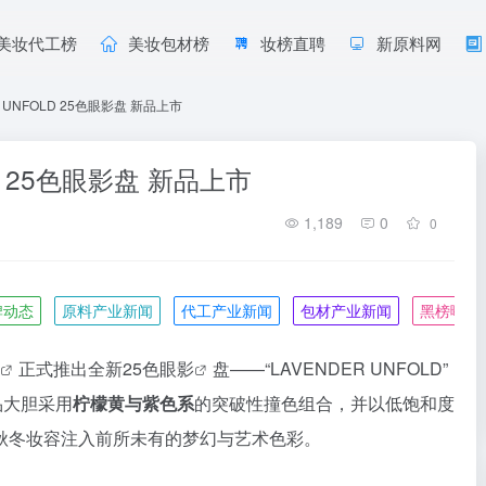
美妆代工榜
美妆包材榜
妆榜直聘
新原料网
R UNFOLD 25色眼影盘 新品上市
LD 25色眼影盘 新品上市
1,189
0
0
牌动态
原料产业新闻
代工产业新闻
包材产业新闻
黑榜曝光
正式推出全新25色
眼影
盘——“LAVENDER UNFOLD”
品大胆采用
柠檬黄与紫色系
的突破性撞色组合，并以低饱和度
秋冬妆容注入前所未有的梦幻与艺术色彩。