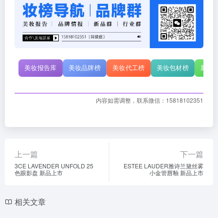
美妆报告库
美妆品牌榜
美妆代工榜
美妆包材榜
新原
内容如需调整，联系微信：15818102351
上一篇
下一篇
3CE LAVENDER UNFOLD 25
ESTEE LAUDER雅诗兰黛丝雾
色眼影盘 新品上市
小金管唇釉 新品上市
相关文章