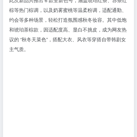
此次新品共推出 6 款全新色号，涵盖琥珀红茶、赤茶红
棕等热门棕调，以及奶雾蜜桃等温柔粉调，适配通勤、
约会等多种场景，轻松打造氛围感秋冬妆容。其中低饱
和琥珀茶棕款，因适配度高、显白不挑皮，成为网友热
议的 “秋冬天菜色”，搭配大衣、风衣等穿搭自带韩剧女
主气质。