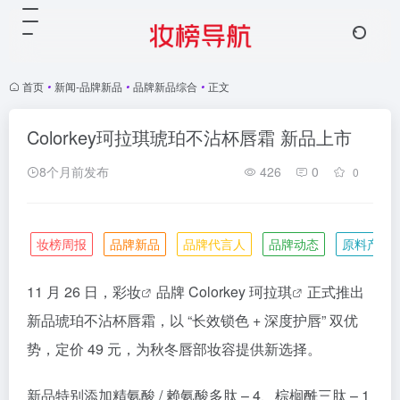
首页
•
新闻-品牌新品
•
品牌新品综合
•
正文
Colorkey珂拉琪琥珀不沾杯唇霜 新品上市
8个月前发布
426
0
0
妆榜周报
品牌新品
品牌代言人
品牌动态
原料产业
11 月 26 日，
彩妆
品牌 Colorkey
珂拉琪
正式推出
新品琥珀不沾杯唇霜，以 “长效锁色 + 深度护唇” 双优
势，定价 49 元，为秋冬唇部妆容提供新选择。
新品特别添加精氨酸 / 赖氨酸多肽 – 4、棕榈酰三肽 – 1