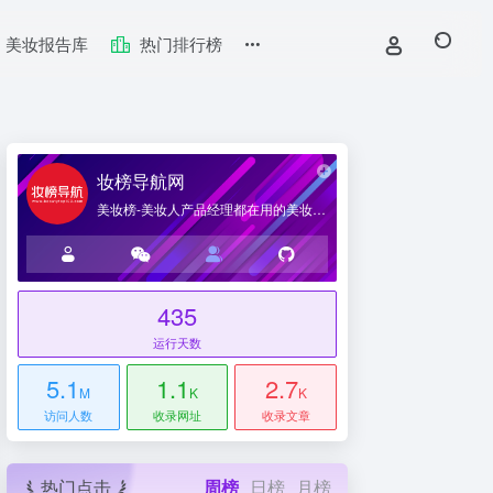
美妆报告库
热门排行榜
妆榜导航网
美妆榜-美妆人产品经理都在用的美妆产业导航网站
435
台
运行天数
5.1
1.1
2.7
M
K
K
访问人数
收录网址
收录文章
热门点击
周榜
日榜
月榜