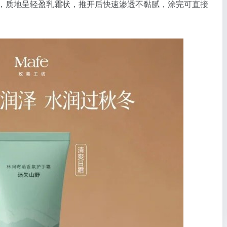
重需求，质地呈轻盈乳霜状，推开后快速渗透不黏腻，涂完可直接