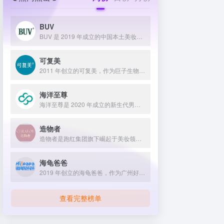
BUV
BUV 是 2019 年成立的中国本土美妆护肤品牌，以明星合作与抖音种草营销打开市场，联合专家研发超 20 项控油专利技术，凭借小绿泥洗面奶等明星单品构建全链路油皮护理矩阵，原料主打植物精粹，荣获国货控油洁面销量第一，在控油护肤赛道表现卓越。
可复美
2011 年创立的可复美，作为巨子生物旗下专业护理品牌，依托 “一中心四基地” 研发体系与范代娣教授科研团队，以重组胶原蛋白为核心成分，凭借 Human-like 重组胶原蛋白 C5HR 等技术，手握超 80 项国家发明专利，构建起含医疗器械、功效护肤等多元产品矩阵，通过医学背书、明星代言、线上线下推广，2024 年营收超 45 亿，在肌肤修护领域持续领航 。
海洋至尊
海洋至尊是 2020 年成立的新生代男士绿色护肤品牌，以中科院合作研发的蓝藻安诺因等海洋生物科技成分为核心，构建控油护肤为特色的全场景产品体系，凭借跨界联名、明星代言等营销破圈，蝉联天猫男士护肤销量榜首，致力于成为专研亚洲男士肌肤的国货领跑者。
造物者
造物者是跑红集团旗下崛起于美妆领域的品牌，凭借抖音平台明星同款营销、多元功效的精华软膜产品体系、持续的研发投入，在全网面膜市场占据 3.5% 份额，以优质原料和明星效应赢得超百万粉丝关注与可观销量。
海龟爸爸
2019 年创立的海龟爸爸，作为广州好肌肤科技有限公司旗下品牌，秉持 “用科学守护儿童健康肌” 理念，聚焦儿童抗光损护肤领域，组建专业团队并打造羲和实验室，以产学研合作实现持续创新，推出涵盖防晒、洁面、保湿等多系列产品，采用天然植物成分与严格筛选标准，销售业绩强劲，线上线下渠道广泛，荣获多项国际认证，已成为亚洲领先的儿童护肤品牌。
查看完整榜单