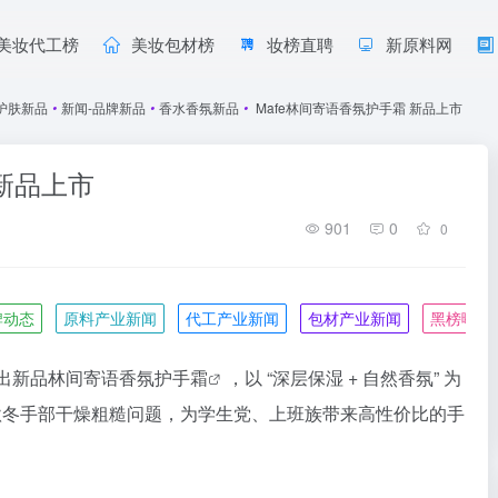
美妆代工榜
美妆包材榜
妆榜直聘
新原料网
护肤新品
•
新闻-品牌新品
•
香水香氛新品
•
Mafe林间寄语香氛护手霜 新品上市
 新品上市
901
0
0
牌动态
原料产业新闻
代工产业新闻
包材产业新闻
黑榜曝光
出新品林间寄语香氛
护手霜
，以 “深层保湿 + 自然香氛” 为
决秋冬手部干燥粗糙问题，为学生党、上班族带来高性价比的手