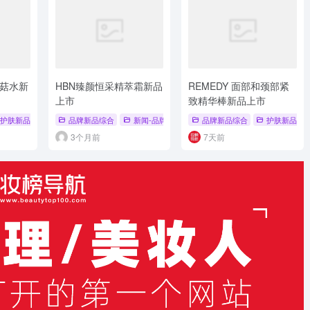
菇水新
HBN臻颜恒采精萃霜新品
REMEDY 面部和颈部紧
上市
致精华棒新品上市
皮
护肤新品
# 嫩肤提亮
# 第四代菌菇水
品牌新品综合
# 抗羰基化
新闻-品牌新品
# 消炎褪红
# 新品上市
品牌新品综合
# 品牌新品
护肤新品
# 品牌
3个月前
7天前