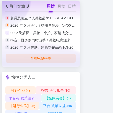
热门文章
周榜
月榜
日榜
赵露思创立个人美妆品牌 ROSE AMIGO
1
2026 年 5 月美妆个护用户偏爱 TOP50 榜单出炉
2
2025天猫双11美妆、个护、家清成交进度排行榜
3
抖音、拼多多同时出手！美妆电商迎来史上最严整治
4
2026 年 3 月护肤、彩妆热销品牌TOP20
5
查看完整榜单
快捷分类入口
推荐企业
报告-美妆报告
(4)
(30)
平台-研发关注
【媒体展会】
(14)
(42)
【进行业群】
平台-政策法规
(3)
(30)