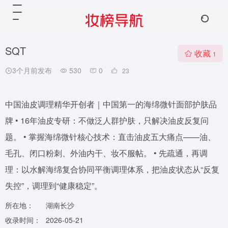
SQT
收藏
1
3个月前发布
530
0
23
中国油皮调理精华开创者｜中国第一的海绵微针面部护肤品
牌 • 16年油皮专研：不做泛人群护肤，只解决油皮反复问
题。 • 掌握海绵微针核心技术：直击油皮五大痛点——油、
毛孔、闭口粉刺、外油内干、妆不服帖。 • 先疏通，再调
理：以水解海绵复合协同平衡调理体系，把油皮状态从“反复
失控”，调理到“健康稳定”。
所在地：
湖南长沙
收录时间：
2026-05-21