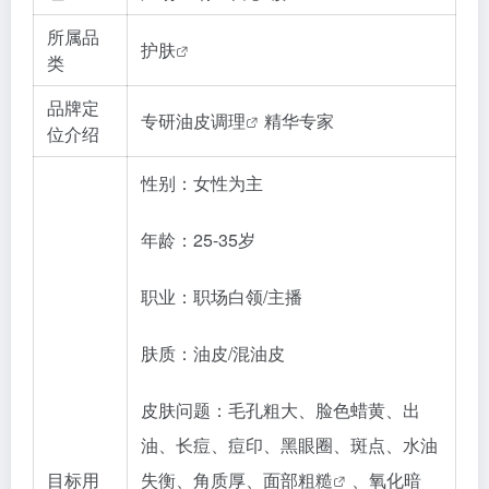
所属品
护肤
类
品牌定
专研
油皮调理
精华专家
位介绍
性别：女性为主
年龄：25-35岁
职业：职场白领/主播
肤质：油皮/混油皮
皮肤问题：毛孔粗大、脸色蜡黄、出
油、长痘、痘印、黑眼圈、斑点、水油
目标用
失衡、角质厚、面部
粗糙
、氧化暗