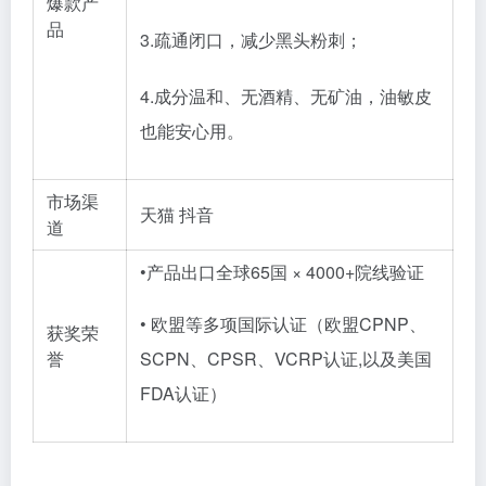
爆款产
品
3.疏通闭口，减少黑头粉刺；
4.成分温和、无酒精、无矿油，油敏皮
也能安心用。
市场渠
天猫 抖音
道
•产品出口全球65国 × 4000+院线验证
• 欧盟等多项国际认证（欧盟CPNP、
获奖荣
誉
SCPN、CPSR、VCRP认证,以及美国
FDA认证）