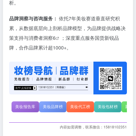
析
。
品牌洞察与咨询服务：
依托7年美妆赛道垂直研究积
累，从数据底层向上剖析品牌模型，为品牌提供战略决
策支持与消费者洞察
6
；深度重点服务国货新锐品
牌，合作品牌累计超1000+。
美妆报告库
美妆品牌榜
美妆代工榜
美妆包材榜
新原
内容如需调整，联系微信：15818102351