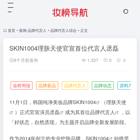
首页
•
新闻-品牌代言人
•
品牌代言人综合
•
正文
SKIN1004理肤天使官宣首位代言人丞磊
9个月前发布
1,327
0
0
妆榜周报
品牌新品
品牌代言人
品牌动态
原料产业
11月1日，韩国纯净美妆品牌
SKIN1004
（
理肤天使
）正式官宣演员
丞磊
成为其首位
品牌代言人
，以
「好状态，自然丞现」为主题开启品牌全新发展阶段。
作为2014年创立的专业护肤品牌，
SKIN1004
始终坚