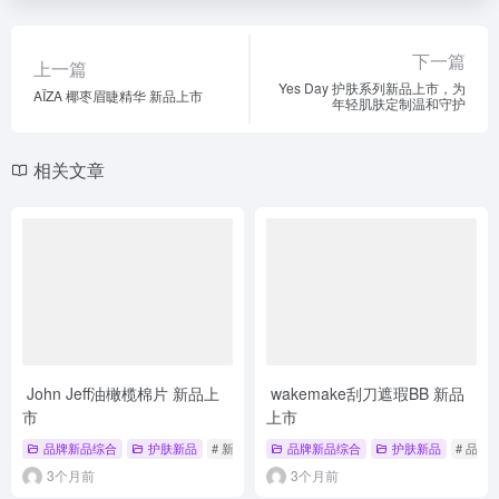
下一篇
上一篇
Yes Day 护肤系列新品上市，为
AÏZA 椰枣眉睫精华 新品上市
年轻肌肤定制温和守护
相关文章
John Jeff油橄榄棉片 新品上
wakemake刮刀遮瑕BB 新品
市
上市
品牌新品综合
护肤新品
# 新品上市
# 品牌新品
品牌新品综合
# 品牌新品综合
护肤新品
# 品牌
3个月前
3个月前