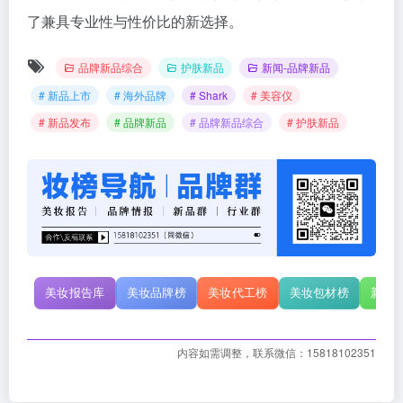
了兼具专业性与性价比的新选择。
品牌新品综合
护肤新品
新闻-品牌新品
# 新品上市
# 海外品牌
# Shark
# 美容仪
# 新品发布
# 品牌新品
# 品牌新品综合
# 护肤新品
美妆报告库
美妆品牌榜
美妆代工榜
美妆包材榜
新原
内容如需调整，联系微信：15818102351