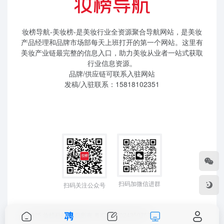
妆榜导航-美妆榜-是美妆行业全资源聚合导航网站，是美妆
产品经理和品牌市场部每天上班打开的第一个网站。这里有
美妆产业链最完整的信息入口，助力美妆从业者一站式获取
行业信息资源。
品牌/供应链可联系入驻网站
发稿/入驻联系：15818102351
扫码加微信进群
扫码关注公众号
©2025 妆榜科技 版权所有
粤ICP备2024350757