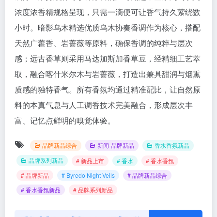
浓度浓香精规格呈现，只需一滴便可让香气持久萦绕数
小时。暗影乌木精选优质乌木协奏香调作为核心，搭配
天然广藿香、岩蔷薇等原料，确保香调的纯粹与层次
感；远古香草则采用马达加斯加香草豆，经精细工艺萃
取，融合喀什米尔木与岩蔷薇，打造出兼具甜润与烟熏
质感的独特香气。所有香氛均通过精准配比，让自然原
料的本真气息与人工调香技术完美融合，形成层次丰
富、记忆点鲜明的嗅觉体验。
品牌新品综合
新闻-品牌新品
香水香氛新品
品牌系列新品
# 新品上市
# 香水
# 香水香氛
# 品牌新品
# Byredo Night Veils
# 品牌新品综合
# 香水香氛新品
# 品牌系列新品