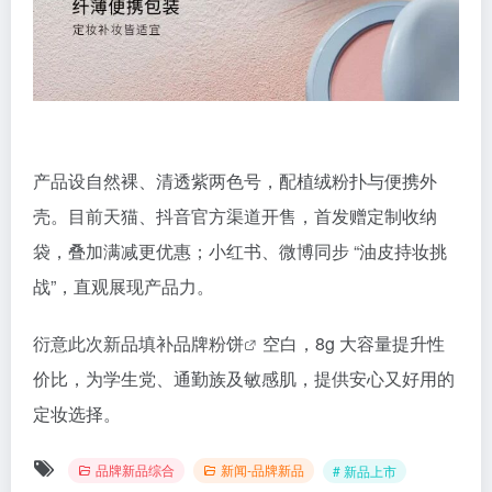
产品设自然裸、清透紫两色号，配植绒粉扑与便携外
壳。目前天猫、抖音官方渠道开售，首发赠定制收纳
袋，叠加满减更优惠；小红书、微博同步 “油皮持妆挑
战”，直观展现产品力。​
衍意此次新品填补品牌
粉饼
空白，8g 大容量提升性
价比，为学生党、通勤族及敏感肌，提供安心又好用的
定妆选择。
品牌新品综合
新闻-品牌新品
# 新品上市