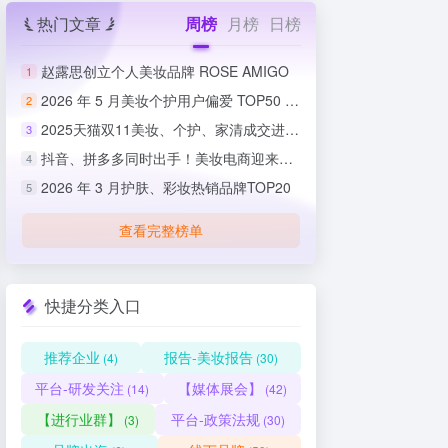
热门文章
周榜
月榜
日榜
赵露思创立个人美妆品牌 ROSE AMIGO
1
2026 年 5 月美妆个护用户偏爱 TOP50 榜单出炉
2
2025天猫双11美妆、个护、家清成交进度排行榜
3
抖音、拼多多同时出手！美妆电商迎来史上最严整治
4
2026 年 3 月护肤、彩妆热销品牌TOP20
5
查看完整榜单
快捷分类入口
推荐企业
报告-美妆报告
(4)
(30)
平台-研发关注
【媒体展会】
(14)
(42)
【进行业群】
平台-政策法规
(3)
(30)