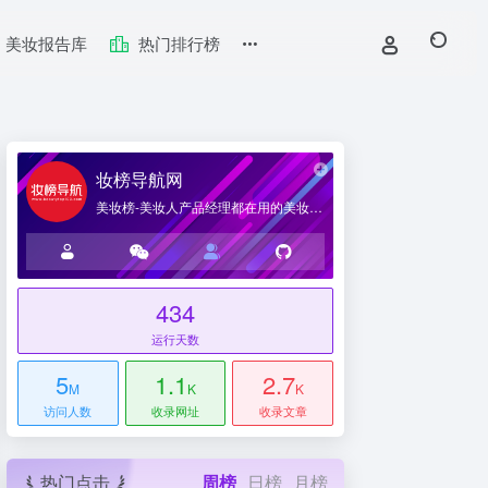
美妆报告库
热门排行榜
妆榜导航网
美妆榜-美妆人产品经理都在用的美妆产业导航网站
434
台
运行天数
5
1.1
2.7
M
K
K
访问人数
收录网址
收录文章
热门点击
周榜
日榜
月榜