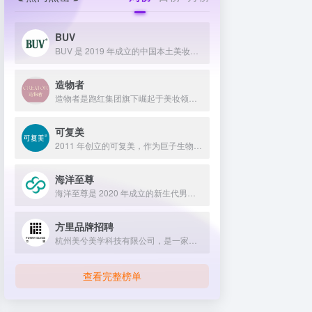
BUV
BUV 是 2019 年成立的中国本土美妆护肤品牌，以明星合作与抖音种草营销打开市场，联合专家研发超 20 项控油专利技术，凭借小绿泥洗面奶等明星单品构建全链路油皮护理矩阵，原料主打植物精粹，荣获国货控油洁面销量第一，在控油护肤赛道表现卓越。
造物者
造物者是跑红集团旗下崛起于美妆领域的品牌，凭借抖音平台明星同款营销、多元功效的精华软膜产品体系、持续的研发投入，在全网面膜市场占据 3.5% 份额，以优质原料和明星效应赢得超百万粉丝关注与可观销量。
可复美
2011 年创立的可复美，作为巨子生物旗下专业护理品牌，依托 “一中心四基地” 研发体系与范代娣教授科研团队，以重组胶原蛋白为核心成分，凭借 Human-like 重组胶原蛋白 C5HR 等技术，手握超 80 项国家发明专利，构建起含医疗器械、功效护肤等多元产品矩阵，通过医学背书、明星代言、线上线下推广，2024 年营收超 45 亿，在肌肤修护领域持续领航 。
海洋至尊
海洋至尊是 2020 年成立的新生代男士绿色护肤品牌，以中科院合作研发的蓝藻安诺因等海洋生物科技成分为核心，构建控油护肤为特色的全场景产品体系，凭借跨界联名、明星代言等营销破圈，蝉联天猫男士护肤销量榜首，致力于成为专研亚洲男士肌肤的国货领跑者。
方里品牌招聘
杭州美兮美学科技有限公司，是一家生于杭州，定位亚洲，服务全球...
查看完整榜单