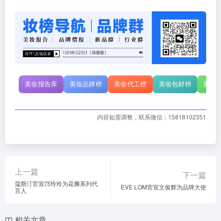
美妆报告库
美妆品牌榜
美妆代工榜
美妆包材榜
新原
内容如需调整，联系微信：15818102351
上一篇
下一篇
蔻斯汀官宣邝玲玲为花瓣系列代
EVE LOM官宣文俊辉为品牌大使
言人
相关文章