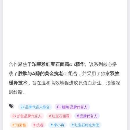
合作聚焦于
珀莱雅
红宝石面霜
/精华
。该系列核心搭
载了
胜肽与A醇的黄金
抗老
组合
，并采用了独家
双效
缓释技术
，旨在温和高效地促进胶原蛋白新生，淡褪深
层纹路。
品牌代言人综合
新闻-品牌代言人
护肤品牌代言人
# 红宝石面霜
# 品牌代言人
# 珀莱雅
# 抗老
# 李小冉
# 红宝石时光大使