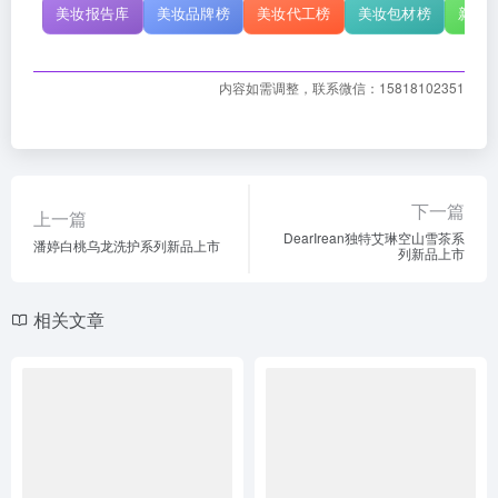
美妆报告库
美妆品牌榜
美妆代工榜
美妆包材榜
新原
内容如需调整，联系微信：15818102351
下一篇
上一篇
DearIrean独特艾琳空山雪茶系
潘婷白桃乌龙洗护系列新品上市
列新品上市
相关文章