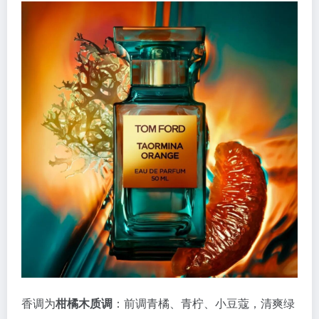
香调为
柑橘木质调
：前调青橘、青柠、小豆蔻，清爽绿