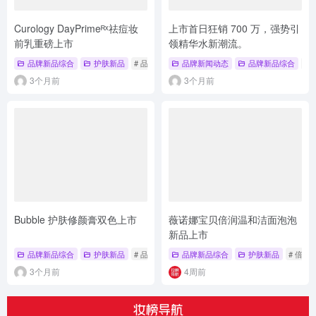
Curology DayPrimeᴿˣ祛痘妆
上市首日狂销 700 万，强势引
前乳重磅上市
领精华水新潮流。
品牌新品综合
护肤新品
# 品牌新品综合
品牌新闻动态
# 护肤新品
# 新品上市
品牌新品综合
#
3个月前
3个月前
Bubble 护肤修颜膏双色上市
薇诺娜宝贝倍润温和洁面泡泡
新品上市
品牌新品综合
护肤新品
# 品牌新品综合
品牌新品综合
# 护肤新品
# 新品上市
护肤新品
# 倍润
3个月前
4周前