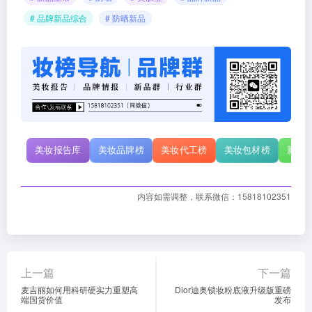
内容如需调整，联系微信：15818102351
上一篇
下一篇
麦吉丽如何用科研硬实力重塑高
Dior迪奥锁妆粉底液升级版重磅
端国货价值
发布
相关文章
Knock 身体精华水新品上市
Spes诗裴丝免洗洗发巾 新品