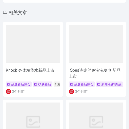
上市
品牌新品综合
护肤新品
# 海外新品
# 新品发布
品牌新品综合
# 精华水
新闻-品牌新品
#
3个月前
3个月前
百雀羚御光美白防晒气垫粉霜
倍力清香氛可降解洗衣片
新品上市
品牌新品综合
彩妆底妆新品
# 气垫
# 百雀羚
品牌新品综合
# 品牌新品
新闻-品牌新品
#
2个月前
1个月前