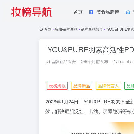
首页
美妆品牌榜
首页
•
新闻-品牌新品
•
品牌新品综合
•
YOU&PURE
YOU&PURE羽素高活性P
品牌新品综合
5个月前发布
beautyt
妆榜周报
品牌新品
品牌代言人
品
2026年1月24日，YOU&PURE
羽素
全
效，解决痘肌泛红、出油、屏障脆弱等核心问