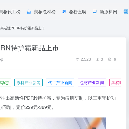
美妆代工榜
美妆包材榜
妆榜直聘
新原料网
羽素高活性PDRN特护霜新品上市
DRN特护霜新品上市
op
2,523
0
0
牌动态
原料产业新闻
代工产业新闻
包材产业新闻
黑榜曝光
新推出高活性PDRN特护霜，专为痘肌研制，以三重守护功
题，定价229元-369元。