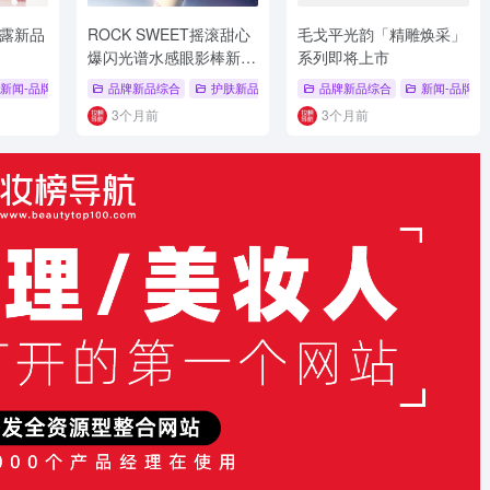
露新品
ROCK SWEET摇滚甜心
毛戈平光韵「精雕焕采」
爆闪光谱水感眼影棒新品
系列即将上市
上市
盒
新闻-品牌新品
# 花皙蔻
# 爽身香体露
品牌新品综合
# 24小时爽身净味
护肤新品
# 品牌新品综合
# 三重爽身净味技术
品牌新品综合
# 彩妆
# 护肤新品
新闻-品牌新
3个月前
3个月前