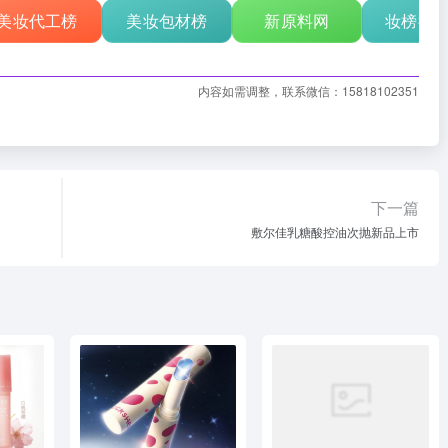
美妆代工榜
美妆包材榜
新原料网
妆榜行
内容如需调整，联系微信：15818102351
下一篇
敷尔佳乳糖酸控油次抛新品上市