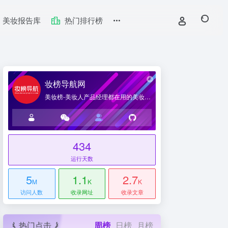
美妆报告库
热门排行榜
妆榜导航网
美妆榜-美妆人产品经理都在用的美妆产业导航网站
434
台
运行天数
5
1.1
2.7
M
K
K
访问人数
收录网址
收录文章
热门点击
周榜
日榜
月榜