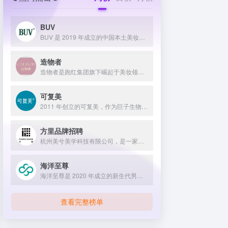
BUV
BUV 是 2019 年成立的中国本土美妆护肤品牌，以明星合作与抖音种草营销打开市场，联合专家研发超 20 项控油专利技术，凭借小绿泥洗面奶等明星单品构建全链路油皮护理矩阵，原料主打植物精粹，荣获国货控油洁面销量第一，在控油护肤赛道表现卓越。
造物者
造物者是跑红集团旗下崛起于美妆领域的品牌，凭借抖音平台明星同款营销、多元功效的精华软膜产品体系、持续的研发投入，在全网面膜市场占据 3.5% 份额，以优质原料和明星效应赢得超百万粉丝关注与可观销量。
可复美
2011 年创立的可复美，作为巨子生物旗下专业护理品牌，依托 “一中心四基地” 研发体系与范代娣教授科研团队，以重组胶原蛋白为核心成分，凭借 Human-like 重组胶原蛋白 C5HR 等技术，手握超 80 项国家发明专利，构建起含医疗器械、功效护肤等多元产品矩阵，通过医学背书、明星代言、线上线下推广，2024 年营收超 45 亿，在肌肤修护领域持续领航 。
方里品牌招聘
杭州美兮美学科技有限公司，是一家生于杭州，定位亚洲，服务全球...
海洋至尊
海洋至尊是 2020 年成立的新生代男士绿色护肤品牌，以中科院合作研发的蓝藻安诺因等海洋生物科技成分为核心，构建控油护肤为特色的全场景产品体系，凭借跨界联名、明星代言等营销破圈，蝉联天猫男士护肤销量榜首，致力于成为专研亚洲男士肌肤的国货领跑者。
查看完整榜单