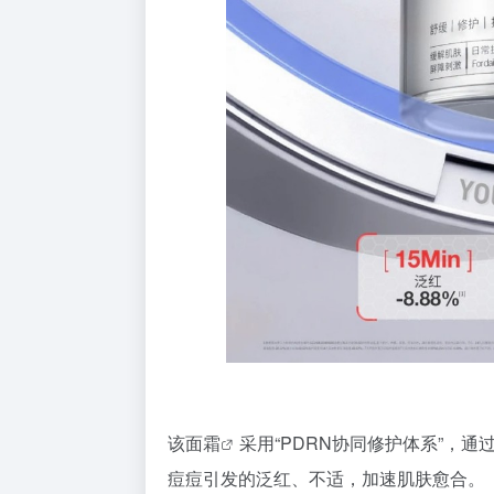
该
面霜
采用“PDRN协同修护体系”，通
痘痘引发的泛红、不适，加速肌肤愈合。