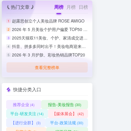
热门文章
周榜
月榜
日榜
赵露思创立个人美妆品牌 ROSE AMIGO
1
2026 年 5 月美妆个护用户偏爱 TOP50 榜单出炉
2
2025天猫双11美妆、个护、家清成交进度排行榜
3
抖音、拼多多同时出手！美妆电商迎来史上最严整治
4
2026 年 3 月护肤、彩妆热销品牌TOP20
5
查看完整榜单
快捷分类入口
推荐企业
报告-美妆报告
(4)
(30)
平台-研发关注
【媒体展会】
(14)
(42)
【进行业群】
平台-政策法规
(3)
(30)