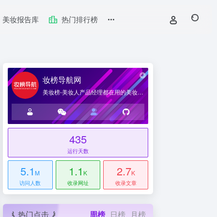
美妆报告库
热门排行榜
妆榜导航网
美妆榜-美妆人产品经理都在用的美妆产业导航网站
435
台
运行天数
5.1
1.1
2.7
M
K
K
访问人数
收录网址
收录文章
热门点击
周榜
日榜
月榜