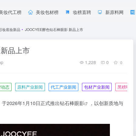
美妆代工榜
美妆包材榜
妆榜直聘
新原料网
彩妆底妆新品
•
JOOCYEE酵色钻石棒眼影 新品上市
 新品上市
op
1,228
0
0
牌动态
原料产业新闻
代工产业新闻
包材产业新闻
黑榜曝光
于2026年1月10日正式推出钻石棒
眼影
，以创新质地与
。