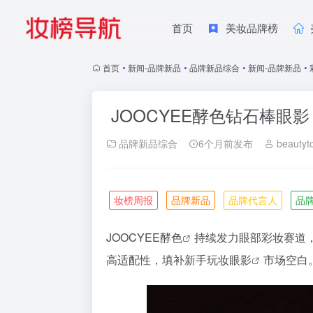
首页
美妆品牌榜
首页
•
新闻-品牌新品
•
品牌新品综合
•
新闻-品牌新品
•
JOOCYEE酵色钻石棒眼影
品牌新品综合
6个月前发布
beautyt
妆榜周报
品牌新品
品牌代言人
品
JOOCYEE
酵色
持续发力眼部彩妆赛道，
高适配性，填补新手玩妆
眼影
市场空白