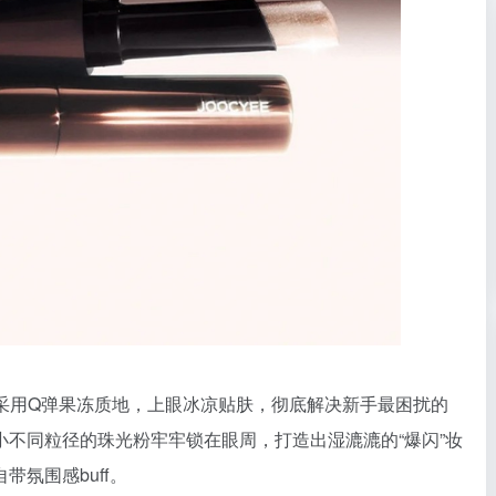
采用Q弹果冻质地，上眼冰凉贴肤，彻底解决新手最困扰的
不同粒径的珠光粉牢牢锁在眼周，打造出湿漉漉的“爆闪”妆
氛围感buff。