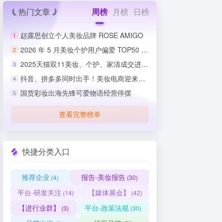
热门文章
周榜
月榜
日榜
赵露思创立个人美妆品牌 ROSE AMIGO
1
2026 年 5 月美妆个护用户偏爱 TOP50 榜单出炉
2
2025天猫双11美妆、个护、家清成交进度排行榜
3
抖音、拼多多同时出手！美妆电商迎来史上最严整治
4
国货彩妆出海先锋可爱物语经营停摆
5
查看完整榜单
快捷分类入口
推荐企业
报告-美妆报告
(4)
(30)
平台-研发关注
【媒体展会】
(14)
(42)
【进行业群】
平台-政策法规
(3)
(30)