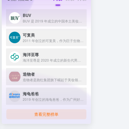
BUV
BUV 是 2019 年成立的中国本土美妆护肤品牌，以明星合作与抖音种草营销打开市场，联合专家研发超 20 项控油专利技术，凭借小绿泥洗面奶等明星单品构建全链路油皮护理矩阵，原料主打植物精粹，荣获国货控油洁面销量第一，在控油护肤赛道表现卓越。
可复美
2011 年创立的可复美，作为巨子生物旗下专业护理品牌，依托 “一中心四基地” 研发体系与范代娣教授科研团队，以重组胶原蛋白为核心成分，凭借 Human-like 重组胶原蛋白 C5HR 等技术，手握超 80 项国家发明专利，构建起含医疗器械、功效护肤等多元产品矩阵，通过医学背书、明星代言、线上线下推广，2024 年营收超 45 亿，在肌肤修护领域持续领航 。
海洋至尊
海洋至尊是 2020 年成立的新生代男士绿色护肤品牌，以中科院合作研发的蓝藻安诺因等海洋生物科技成分为核心，构建控油护肤为特色的全场景产品体系，凭借跨界联名、明星代言等营销破圈，蝉联天猫男士护肤销量榜首，致力于成为专研亚洲男士肌肤的国货领跑者。
造物者
造物者是跑红集团旗下崛起于美妆领域的品牌，凭借抖音平台明星同款营销、多元功效的精华软膜产品体系、持续的研发投入，在全网面膜市场占据 3.5% 份额，以优质原料和明星效应赢得超百万粉丝关注与可观销量。
海龟爸爸
2019 年创立的海龟爸爸，作为广州好肌肤科技有限公司旗下品牌，秉持 “用科学守护儿童健康肌” 理念，聚焦儿童抗光损护肤领域，组建专业团队并打造羲和实验室，以产学研合作实现持续创新，推出涵盖防晒、洁面、保湿等多系列产品，采用天然植物成分与严格筛选标准，销售业绩强劲，线上线下渠道广泛，荣获多项国际认证，已成为亚洲领先的儿童护肤品牌。
查看完整榜单