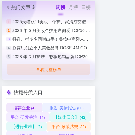
热门文章
周榜
月榜
日榜
2025天猫双11美妆、个护、家清成交进度排行榜
1
2026 年 5 月美妆个护用户偏爱 TOP50 榜单出炉
2
抖音、拼多多同时出手！美妆电商迎来史上最严整治
3
赵露思创立个人美妆品牌 ROSE AMIGO
4
2026 年 3 月护肤、彩妆热销品牌TOP20
5
查看完整榜单
快捷分类入口
推荐企业
报告-美妆报告
(4)
(30)
平台-研发关注
【媒体展会】
(14)
(42)
【进行业群】
平台-政策法规
(3)
(30)