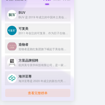
BUV
BUV 是 2019 年成立的中国本土美妆护肤品牌，以明星合作与抖音种草营销打开市场，联合专家研发超 20 项控油专利技术，凭借小绿泥洗面奶等明星单品构建全链路油皮护理矩阵，原料主打植物精粹，荣获国货控油洁面销量第一，在控油护肤赛道表现卓越。
可复美
2011 年创立的可复美，作为巨子生物旗下专业护理品牌，依托 “一中心四基地” 研发体系与范代娣教授科研团队，以重组胶原蛋白为核心成分，凭借 Human-like 重组胶原蛋白 C5HR 等技术，手握超 80 项国家发明专利，构建起含医疗器械、功效护肤等多元产品矩阵，通过医学背书、明星代言、线上线下推广，2024 年营收超 45 亿，在肌肤修护领域持续领航 。
造物者
造物者是跑红集团旗下崛起于美妆领域的品牌，凭借抖音平台明星同款营销、多元功效的精华软膜产品体系、持续的研发投入，在全网面膜市场占据 3.5% 份额，以优质原料和明星效应赢得超百万粉丝关注与可观销量。
方里品牌招聘
杭州美兮美学科技有限公司，是一家生于杭州，定位亚洲，服务全球...
海洋至尊
海洋至尊是 2020 年成立的新生代男士绿色护肤品牌，以中科院合作研发的蓝藻安诺因等海洋生物科技成分为核心，构建控油护肤为特色的全场景产品体系，凭借跨界联名、明星代言等营销破圈，蝉联天猫男士护肤销量榜首，致力于成为专研亚洲男士肌肤的国货领跑者。
查看完整榜单