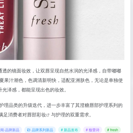
通透的镜面妆效，让双唇呈现自然水润的光泽感，自带嘟嘟
ry三大春夏果汁潮色，色调清新明快，适配亚洲肤色，无论是单独使
升光泽感，都能呈现出色的妆效。
护理品类的升级迭代，进一步丰富了其澄糖唇部护理系列的
，满足消费者对唇部
彩妆
与护理的双重需求。
闻-品牌新品
品牌系列新品
# 新品发布
# 馥蕾诗
# fresh