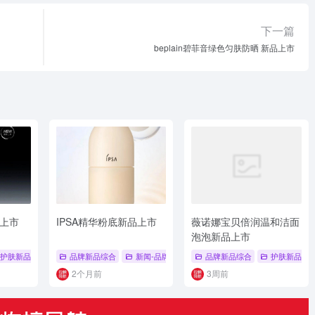
下一篇
beplain碧菲音绿色匀肤防晒 新品上市
上市
IPSA精华粉底新品上市
薇诺娜宝贝倍润温和洁面
泡泡新品上市
新品上市
护肤新品
# 洗护个护
# 新品上市
品牌新品综合
# 品牌新品
# 倍至
新闻-品牌新品
# 2026年9月
品牌新品综合
# IPSA
护肤新品
# 品牌新
2个月前
3周前