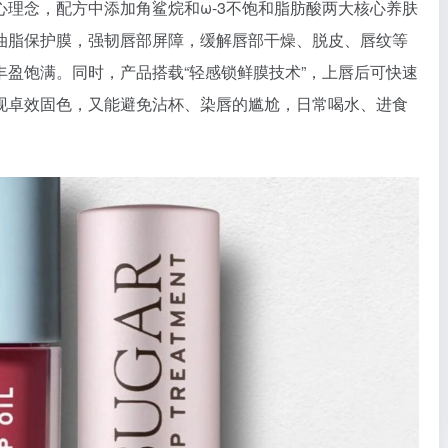
理念，配方中添加角鲨烷和ω-3不饱和脂肪酸两大核心养肤
油脂保护膜，强韧唇部屏障，缓解唇部干燥、脱皮、唇纹等
盈饱满。同时，产品搭载“轻感锁鲜膜技术”，上唇后可快速
现卓效固色，又能避免沾杯、染唇的尴尬，日常喝水、进食