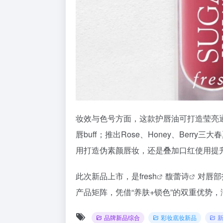
妆效与色号方面，这款护唇油可打造莹亮
唇buff；推出Rose、Honey、Ber
用打造伪素颜唇妆，还是叠加口红使用提
此次新品上市，是
fresh
馥蕾诗
对唇部
产品矩阵，凭借“养肤+锁色”的双重优势
品牌新品综合
彩妆底妆新品
新