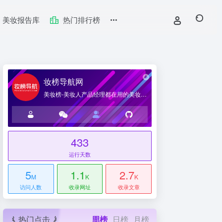
美妆报告库
热门排行榜
妆榜导航网
美妆榜-美妆人产品经理都在用的美妆产业导航网站
433
台
运行天数
5
1.1
2.7
M
K
K
访问人数
收录网址
收录文章
热门点击
周榜
日榜
月榜