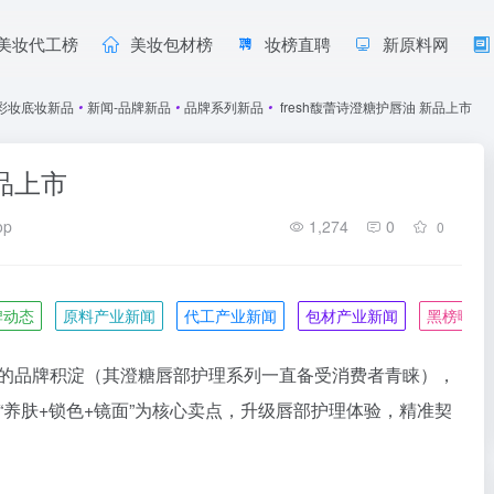
美妆代工榜
美妆包材榜
妆榜直聘
新原料网
彩妆底妆新品
•
新闻-品牌新品
•
品牌系列新品
•
fresh馥蕾诗澄糖护唇油 新品上市
新品上市
op
1,274
0
0
牌动态
原料产业新闻
代工产业新闻
包材产业新闻
黑榜曝光
的品牌积淀（其澄糖唇部护理系列一直备受消费者青睐），
以“养肤+锁色+镜面”为核心卖点，升级唇部护理体验，精准契