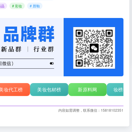
新品
# 彩妆
# 唇釉
美妆代工榜
美妆包材榜
新原料网
妆榜行
内容如需调整，联系微信：15818102351