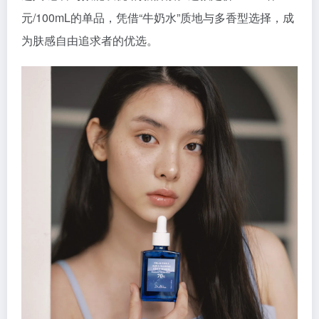
元/100mL的单品，凭借“牛奶水”质地与多香型选择，成
为肤感自由追求者的优选。