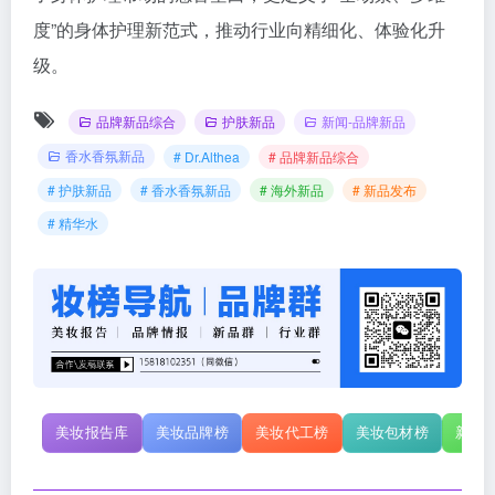
度”的身体护理新范式，推动行业向精细化、体验化升
级。
品牌新品综合
护肤新品
新闻-品牌新品
香水香氛新品
# Dr.Althea
# 品牌新品综合
# 护肤新品
# 香水香氛新品
# 海外新品
# 新品发布
# 精华水
美妆报告库
美妆品牌榜
美妆代工榜
美妆包材榜
新原