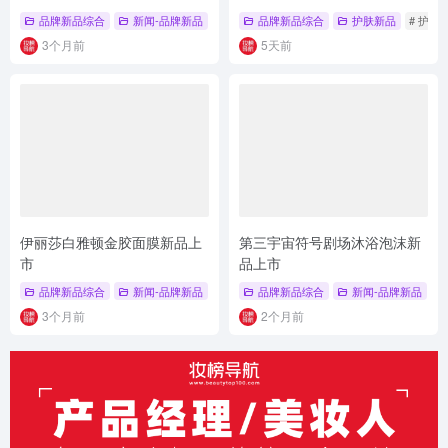
品牌新品综合
新闻-品牌新品
# 彩妆底妆新品
品牌新品综合
# 品牌系列新品
护肤新品
# 唇釉
# 护肤
3个月前
5天前
伊丽莎白雅顿金胶面膜新品上
第三宇宙符号剧场沐浴泡沫新
市
品上市
品牌新品综合
新闻-品牌新品
# 品牌新品综合
品牌新品综合
# 面膜新品
新闻-品牌新品
# 面膜
#
3个月前
2个月前