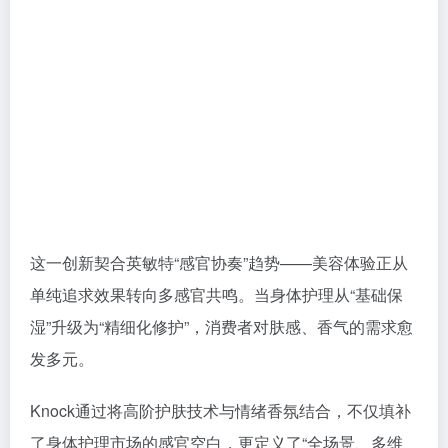
这一创新契合英敏特“感官协奏”趋势——美容体验正从
单纯追求效果转向多感官共鸣。当身体护理从“基础保
湿”升级为“精细化修护”，消费者对肤感、香气的需求愈
发多元。
Knock通过将高阶护肤技术与情绪香氛结合，不仅填补
了身体护理市场的感官空白，更定义了“全场景、多维