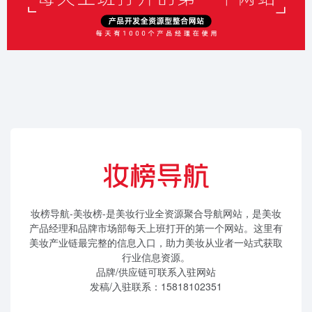
妆榜导航-美妆榜-是美妆行业全资源聚合导航网站，是美妆
产品经理和品牌市场部每天上班打开的第一个网站。这里有
美妆产业链最完整的信息入口，助力美妆从业者一站式获取
行业信息资源。
品牌/供应链可联系入驻网站
发稿/入驻联系：15818102351