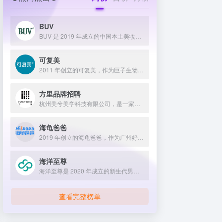
BUV
BUV 是 2019 年成立的中国本土美妆护肤品牌，以明星合作与抖音种草营销打开市场，联合专家研发超 20 项控油专利技术，凭借小绿泥洗面奶等明星单品构建全链路油皮护理矩阵，原料主打植物精粹，荣获国货控油洁面销量第一，在控油护肤赛道表现卓越。
可复美
2011 年创立的可复美，作为巨子生物旗下专业护理品牌，依托 “一中心四基地” 研发体系与范代娣教授科研团队，以重组胶原蛋白为核心成分，凭借 Human-like 重组胶原蛋白 C5HR 等技术，手握超 80 项国家发明专利，构建起含医疗器械、功效护肤等多元产品矩阵，通过医学背书、明星代言、线上线下推广，2024 年营收超 45 亿，在肌肤修护领域持续领航 。
方里品牌招聘
杭州美兮美学科技有限公司，是一家生于杭州，定位亚洲，服务全球...
海龟爸爸
2019 年创立的海龟爸爸，作为广州好肌肤科技有限公司旗下品牌，秉持 “用科学守护儿童健康肌” 理念，聚焦儿童抗光损护肤领域，组建专业团队并打造羲和实验室，以产学研合作实现持续创新，推出涵盖防晒、洁面、保湿等多系列产品，采用天然植物成分与严格筛选标准，销售业绩强劲，线上线下渠道广泛，荣获多项国际认证，已成为亚洲领先的儿童护肤品牌。
海洋至尊
海洋至尊是 2020 年成立的新生代男士绿色护肤品牌，以中科院合作研发的蓝藻安诺因等海洋生物科技成分为核心，构建控油护肤为特色的全场景产品体系，凭借跨界联名、明星代言等营销破圈，蝉联天猫男士护肤销量榜首，致力于成为专研亚洲男士肌肤的国货领跑者。
查看完整榜单