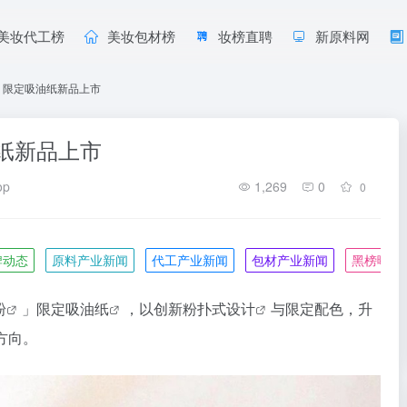
美妆代工榜
美妆包材榜
妆榜直聘
新原料网
」限定吸油纸新品上市
纸新品上市
op
1,269
0
0
牌动态
原料产业新闻
代工产业新闻
包材产业新闻
黑榜曝光
粉
」限定
吸油纸
，以创新
粉扑式设计
与限定配色，升
方向。