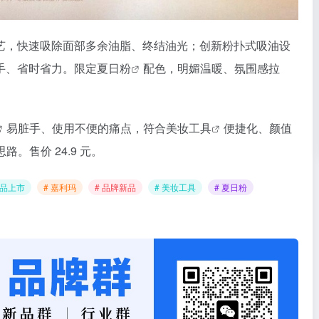
艺，快速吸除面部多余油脂、终结油光；创新粉扑式吸油设
手、省时省力。限定
夏日粉
配色，明媚温暖、氛围感拉
易脏手、使用不便的痛点，符合
美妆工具
便捷化、颜值
路。售价 24.9 元。
新品上市
# 嘉利玛
# 品牌新品
# 美妆工具
# 夏日粉