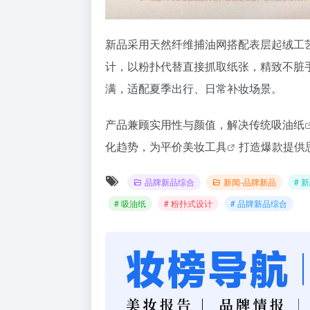
新品采用天然纤维捕油网搭配表层起绒工
计，以粉扑代替直接抓取纸张，精致不脏
满，适配夏季出行、日常补妆场景。
产品兼顾实用性与颜值，解决传统
吸油纸
化趋势，为平价
美妆工具
打造爆款提供思
品牌新品综合
新闻-品牌新品
# 
# 吸油纸
# 粉扑式设计
# 品牌新品综合