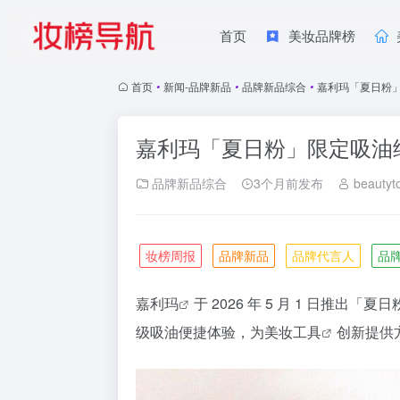
首页
美妆品牌榜
首页
•
新闻-品牌新品
•
品牌新品综合
•
嘉利玛「夏日粉
嘉利玛「夏日粉」限定吸油
品牌新品综合
3个月前发布
beautyt
妆榜周报
品牌新品
品牌代言人
品
嘉利玛
于 2026 年 5 月 1 日推出「
夏日
级吸油便捷体验，为
美妆工具
创新提供