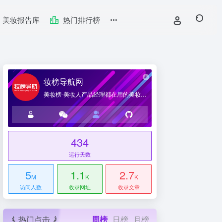
美妆报告库
热门排行榜
妆榜导航网
美妆榜-美妆人产品经理都在用的美妆产业导航网站
434
台
运行天数
5
1.1
2.7
M
K
K
访问人数
收录网址
收录文章
热门点击
周榜
日榜
月榜