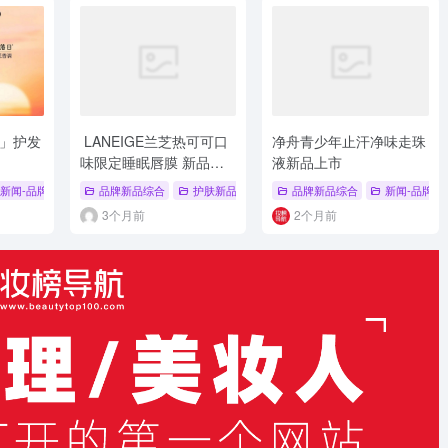
日」护发
LANEIGE兰芝热可可口
净舟青少年止汗净味走珠
味限定睡眠唇膜 新品上
液新品上市
市
# 闻献
新闻-品牌新品
# 新品上市
品牌新品综合
# 护发精油
护肤新品
# Ryo吕
# 新品上市
品牌新品综合
# 兰芝
# 唇膜
新闻-品牌新
3个月前
2个月前