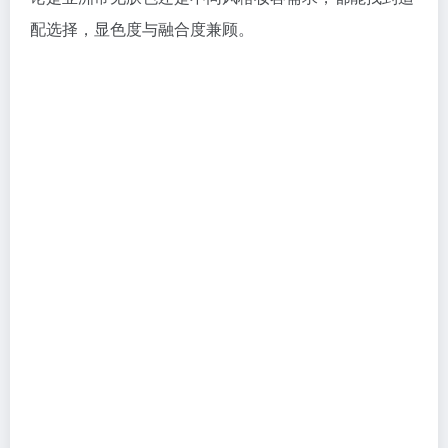
配选择，显色度与融合度兼顾。