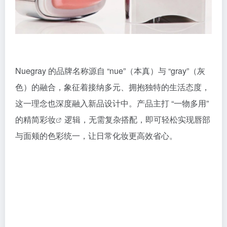
Nuegray 的品牌名称源自 “nue”（本真）与 “gray”（灰
色）的融合，象征着接纳多元、拥抱独特的生活态度，
这一理念也深度融入新品设计中。产品主打 “一物多用”
的精简
彩妆
逻辑，无需复杂搭配，即可轻松实现唇部
与面颊的色彩统一，让日常化妆更高效省心。