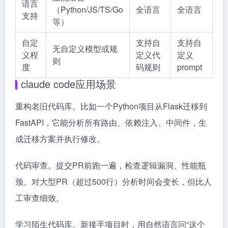
语言
（Python/JS/TS/Go
全语言
全语言
支持
等）
自定
支持自
支持自
无自定义模型或规
义程
定义代
定义
则
度
码规则
prompt
claude code应用场景
重构老旧代码库。比如一个Python项目从Flask迁移到
FastAPI，它能分析所有路由、依赖注入、中间件，生
成迁移方案并执行修改。
代码审查。提交PR前跑一遍，检查逻辑漏洞、性能瓶
颈。对大型PR（超过500行）分析时间会变长，但比人
工审查细致。
学习陌生代码库。新接手项目时，用自然语言问“这个