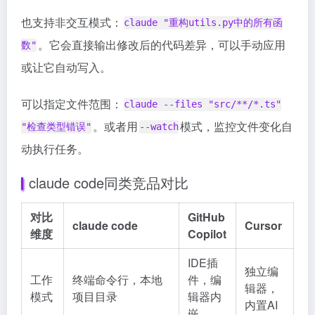
也支持非交互模式：
claude "重构utils.py中的所有函
。它会直接输出修改后的代码差异，可以手动应用
数"
或让它自动写入。
可以指定文件范围：
claude --files "src/**/*.ts"
。或者用
模式，监控文件变化自
"检查类型错误"
--watch
动执行任务。
claude code同类竞品对比
对比
GitHub
claude code
Cursor
维度
Copilot
IDE插
独立编
工作
终端命令行，本地
件，编
辑器，
模式
项目目录
辑器内
内置AI
嵌