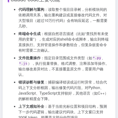
代码理解与重构
：读取整个项目目录树，分析模块间的
依赖调用关系，输出重构建议或直接修改代码文件。对
大型项目（超过10万行代码）会有响应延迟，一般需要
几秒。
终端命令生成
：根据自然语言描述（比如“查找所有未使
用的变量”），生成对应的shell命令或脚本，输出到终端
直接执行。支持管道操作和参数组合，但复杂嵌套命令
有时需要二次确认。
文件批量操作
：指定目录范围或文件类型（如
、
*.py
），执行批量替换、格式调整、注释添加等操作。
*.js
输出修改差异对比，不直接覆盖原文件，需要用户确
认。
错误诊断与修复
：捕获编译错误或运行时异常，结合代
码上下文分析根因，输出修复代码片段。对Python、
JavaScript、TypeScript支持较好，其他语言（如C++）
的解析精度会下降。
上下文感知补全
：基于当前光标位置和项目结构，预测
下一步代码逻辑，输出建议代码块。上下文窗口支持
200K token，能覆盖大部分中型项目。