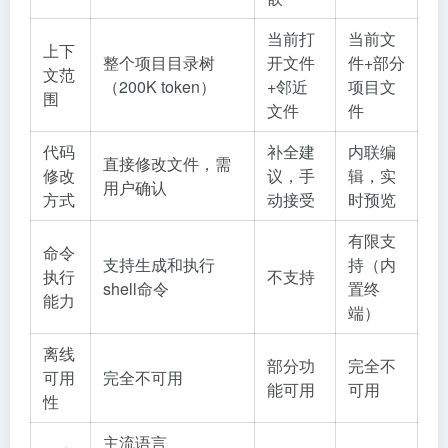
当前打
当前文
上下
整个项目目录树
开文件
件+部分
文范
（200K token）
+邻近
项目文
围
文件
件
代码
补全建
内联编
直接修改文件，需
修改
议，手
辑，实
用户确认
方式
动接受
时预览
有限支
命令
支持生成和执行
持（内
执行
不支持
shell命令
置终
能力
端）
离线
部分功
完全不
可用
完全不可用
能可用
可用
性
主流语言