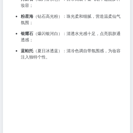
妆容；
粉星海
（钻石高光粉）：珠光柔和细腻，营造温柔仙气
氛围；
银耀石
（爆闪银河白）：清透水光感十足，点亮肌肤通
透感；
蓝帕托
（夏日冰透蓝）：清冷色调自带氛围感，为妆容
注入独特个性。