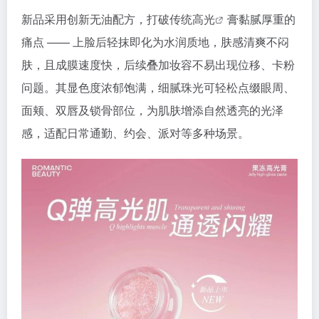
新品采用创新无油配方，打破传统
高光
膏黏腻厚重的
痛点 —— 上脸后轻抹即化为水润质地，肤感清爽不闷
肤，且成膜速度快，后续叠加妆容不易出现位移、卡粉
问题。其显色度浓郁饱满，细腻珠光可轻松点缀眼周、
面颊、双唇及锁骨部位，为肌肤增添自然透亮的光泽
感，适配日常通勤、约会、派对等多种场景。