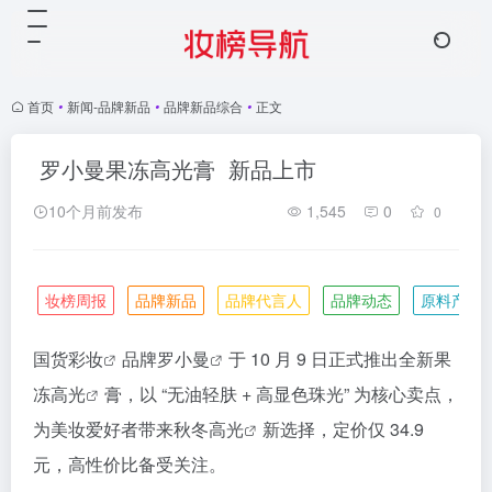
首页
•
新闻-品牌新品
•
品牌新品综合
•
正文
罗小曼果冻高光膏 新品上市
10个月前发布
1,545
0
0
妆榜周报
品牌新品
品牌代言人
品牌动态
原料产业
国货
彩妆
品牌
罗小曼
于 10 月 9 日正式推出全新果
冻
高光
膏，以 “无油轻肤 + 高显色珠光” 为核心卖点，
为美妆爱好者带来秋冬
高光
新选择，定价仅 34.9
元，高性价比备受关注。