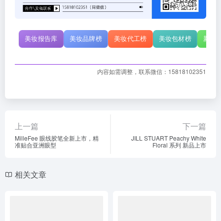
美妆报告库
美妆品牌榜
美妆代工榜
美妆包材榜
新原
内容如需调整，联系微信：15818102351
上一篇
下一篇
MilleFee 眼线胶笔全新上市，精
JILL STUART Peachy White
准贴合亚洲眼型
Floral 系列 新品上市
相关文章