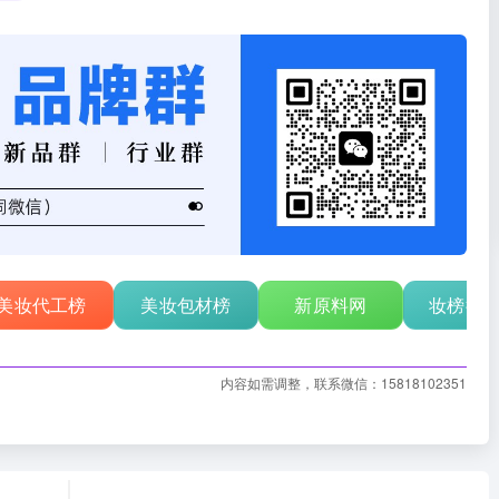
美妆代工榜
美妆包材榜
新原料网
妆榜行
内容如需调整，联系微信：15818102351