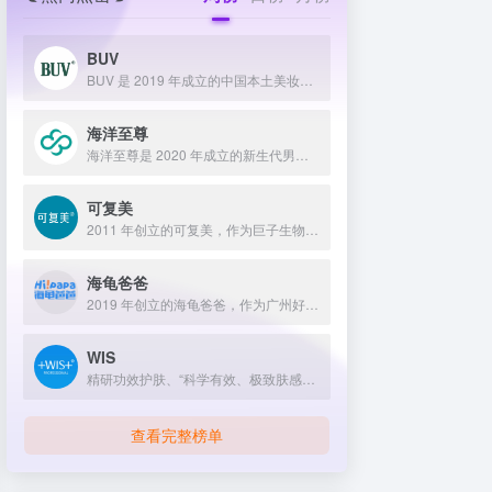
BUV
BUV 是 2019 年成立的中国本土美妆护肤品牌，以明星合作与抖音种草营销打开市场，联合专家研发超 20 项控油专利技术，凭借小绿泥洗面奶等明星单品构建全链路油皮护理矩阵，原料主打植物精粹，荣获国货控油洁面销量第一，在控油护肤赛道表现卓越。
海洋至尊
海洋至尊是 2020 年成立的新生代男士绿色护肤品牌，以中科院合作研发的蓝藻安诺因等海洋生物科技成分为核心，构建控油护肤为特色的全场景产品体系，凭借跨界联名、明星代言等营销破圈，蝉联天猫男士护肤销量榜首，致力于成为专研亚洲男士肌肤的国货领跑者。
可复美
2011 年创立的可复美，作为巨子生物旗下专业护理品牌，依托 “一中心四基地” 研发体系与范代娣教授科研团队，以重组胶原蛋白为核心成分，凭借 Human-like 重组胶原蛋白 C5HR 等技术，手握超 80 项国家发明专利，构建起含医疗器械、功效护肤等多元产品矩阵，通过医学背书、明星代言、线上线下推广，2024 年营收超 45 亿，在肌肤修护领域持续领航 。
海龟爸爸
2019 年创立的海龟爸爸，作为广州好肌肤科技有限公司旗下品牌，秉持 “用科学守护儿童健康肌” 理念，聚焦儿童抗光损护肤领域，组建专业团队并打造羲和实验室，以产学研合作实现持续创新，推出涵盖防晒、洁面、保湿等多系列产品，采用天然植物成分与严格筛选标准，销售业绩强劲，线上线下渠道广泛，荣获多项国际认证，已成为亚洲领先的儿童护肤品牌。
WIS
精研功效护肤、“科学有效、极致肤感、温和低敏”“给自己更好的”
查看完整榜单