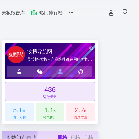
美妆报告库
热门排行榜
妆榜导航网
美妆榜-美妆人产品经理都在用的美妆产业导航网站
436
台
运行天数
5.1
1.1
2.7
M
K
K
访问人数
收录网址
收录文章
热门点击
周榜
日榜
月榜