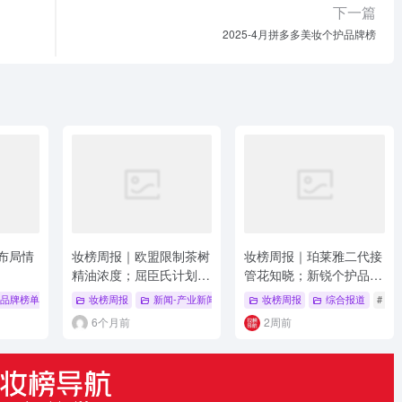
下一篇
2025-4月拼多多美妆个护品牌榜
音布局情
妆榜周报｜欧盟限制茶树
妆榜周报｜珀莱雅二代接
精油浓度；屈臣氏计划双
管花知晓；新锐个护品牌
重上市；丸美、优嘉士完
“IS是否”被执行千万；青
品牌榜单
妆榜周报
新闻-产业新闻
# 782
妆榜周报
综合报道
# 产
成新原料备案
松股份拟更名诺斯贝尔
6个月前
2周前