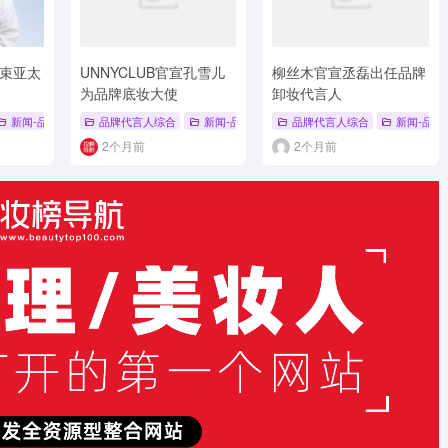
束亚太
UNNYCLUB官宣孔雪儿
柳丝木官宣丞磊出任品牌
为品牌底妆大使
卸妆代言人
 潘婷
新闻-品牌代言人
# 冯建宇
品牌代言人综合
# 品牌代言人
# 韩束
新闻-品牌代言人
# 章昊
品牌代言人综合
# 品牌代言人
# UNNYCLUB
新闻-品牌
2个月前
2个月前