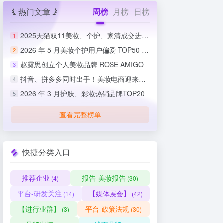
热门文章
周榜
月榜
日榜
2025天猫双11美妆、个护、家清成交进度排行榜
1
2026 年 5 月美妆个护用户偏爱 TOP50 榜单出炉
2
赵露思创立个人美妆品牌 ROSE AMIGO
3
抖音、拼多多同时出手！美妆电商迎来史上最严整治
4
2026 年 3 月护肤、彩妆热销品牌TOP20
5
查看完整榜单
快捷分类入口
推荐企业
报告-美妆报告
(4)
(30)
平台-研发关注
【媒体展会】
(14)
(42)
【进行业群】
平台-政策法规
(3)
(30)