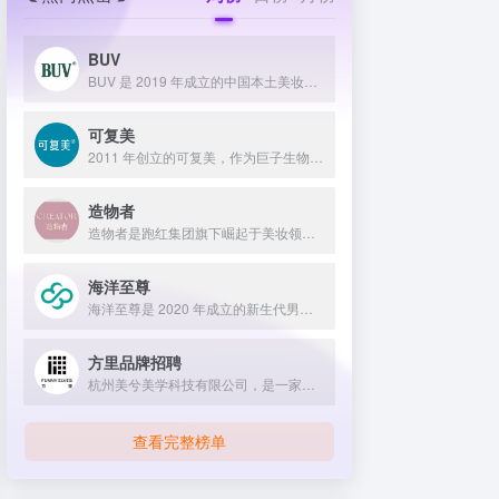
BUV
BUV 是 2019 年成立的中国本土美妆护肤品牌，以明星合作与抖音种草营销打开市场，联合专家研发超 20 项控油专利技术，凭借小绿泥洗面奶等明星单品构建全链路油皮护理矩阵，原料主打植物精粹，荣获国货控油洁面销量第一，在控油护肤赛道表现卓越。
可复美
2011 年创立的可复美，作为巨子生物旗下专业护理品牌，依托 “一中心四基地” 研发体系与范代娣教授科研团队，以重组胶原蛋白为核心成分，凭借 Human-like 重组胶原蛋白 C5HR 等技术，手握超 80 项国家发明专利，构建起含医疗器械、功效护肤等多元产品矩阵，通过医学背书、明星代言、线上线下推广，2024 年营收超 45 亿，在肌肤修护领域持续领航 。
造物者
造物者是跑红集团旗下崛起于美妆领域的品牌，凭借抖音平台明星同款营销、多元功效的精华软膜产品体系、持续的研发投入，在全网面膜市场占据 3.5% 份额，以优质原料和明星效应赢得超百万粉丝关注与可观销量。
海洋至尊
海洋至尊是 2020 年成立的新生代男士绿色护肤品牌，以中科院合作研发的蓝藻安诺因等海洋生物科技成分为核心，构建控油护肤为特色的全场景产品体系，凭借跨界联名、明星代言等营销破圈，蝉联天猫男士护肤销量榜首，致力于成为专研亚洲男士肌肤的国货领跑者。
方里品牌招聘
杭州美兮美学科技有限公司，是一家生于杭州，定位亚洲，服务全球...
查看完整榜单