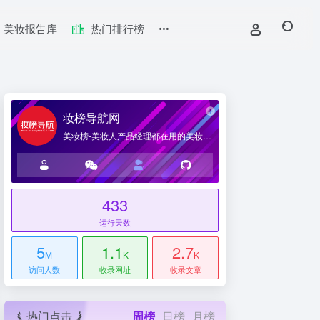
美妆报告库
热门排行榜
妆榜导航网
美妆榜-美妆人产品经理都在用的美妆产业导航网站
433
台
运行天数
5
1.1
2.7
M
K
K
访问人数
收录网址
收录文章
热门点击
周榜
日榜
月榜