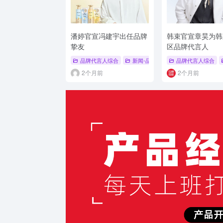
潘婷官宣冯建宇出任品牌
韩束官宣章昊为韩
挚友
区品牌代言人
品牌代言人综合
新闻-品牌代言人
品牌代言人综合
# 品牌代言人
#
2个月前
2个月前