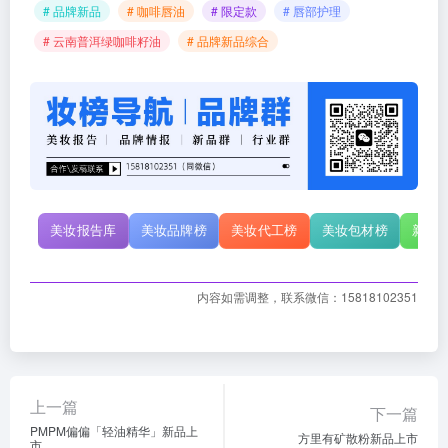
# 品牌新品
# 咖啡唇油
# 限定款
# 唇部护理
# 云南普洱绿咖啡籽油
# 品牌新品综合
美妆报告库
美妆品牌榜
美妆代工榜
美妆包材榜
新原
内容如需调整，联系微信：15818102351
上一篇
下一篇
PMPM偏偏「轻油精华」新品上
方里有矿散粉新品上市
市