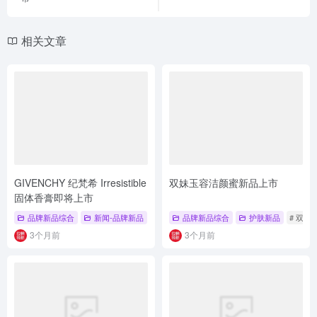
相关文章
GIVENCHY 纪梵希 Irresistible
双妹玉容洁颜蜜新品上市
固体香膏即将上市
品牌新品综合
新闻-品牌新品
# 品牌系列新品
品牌新品综合
# 新品上市
护肤新品
# 纪梵希
# 双妹
3个月前
3个月前