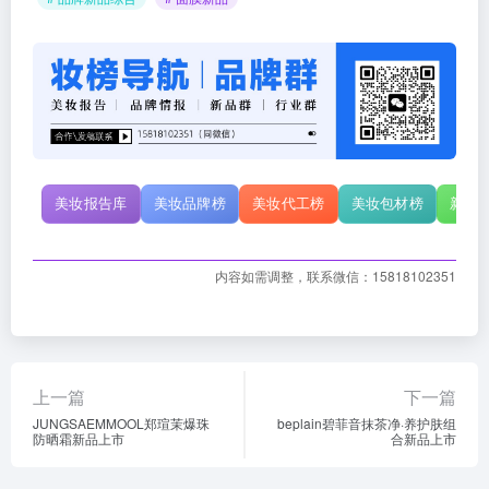
美妆报告库
美妆品牌榜
美妆代工榜
美妆包材榜
新原
内容如需调整，联系微信：15818102351
上一篇
下一篇
JUNGSAEMMOOL郑瑄茉爆珠
beplain碧菲音抹茶净·养护肤组
防晒霜新品上市
合新品上市