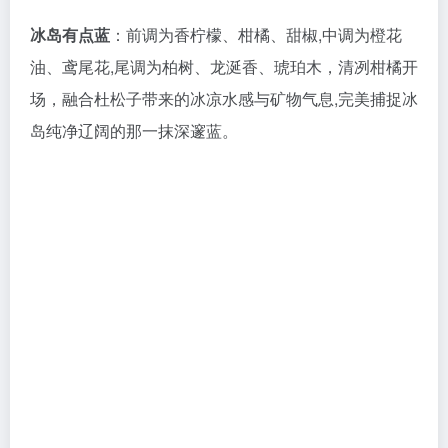
冰岛有点蓝
：前调为香柠檬、柑橘、甜椒,中调为橙花
油、鸢尾花,尾调为柏树、龙涎香、琥珀木，清冽柑橘开
场，融合杜松子带来的冰凉水感与矿物气息,完美捕捉冰
岛纯净辽阔的那一抹深邃蓝。