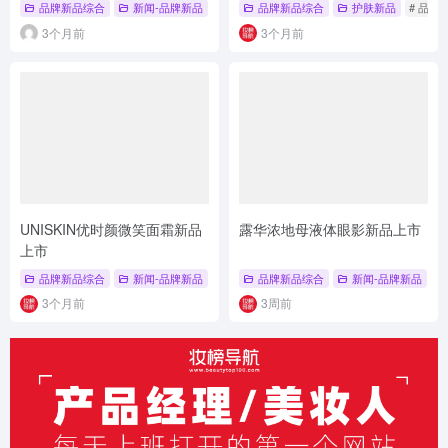
品牌新品综合
新闻-品牌新品
# 品牌新品综合
品牌新品综合
# 男士新品
护肤新品
# 品牌系列新品
# 品牌
3个月前
3个月前
UNISKIN优时颜微笑面霜新品
露华浓地母液体眼影新品上市
上市
品牌新品综合
新闻-品牌新品
# 面霜
品牌新品综合
# 新品上市
# 护肤
新闻-品牌新品
#
3个月前
3周前