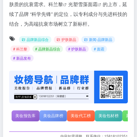
肤质的抗衰需求。
科兰黎
光塑雪藻
面霜
的上市，延
续了品牌 “科学先锋” 的定位，以专利成分与先进科技的
结合，为高端抗衰市场树立了新标杆。
品牌新品综合
护肤新品
新闻-品牌新品
# 科兰黎
# 品牌新品综合
# 护肤新品
# 面霜
# 新品发布
美妆报告库
美妆品牌榜
美妆代工榜
美妆包材榜
新原
内容如需调整，联系微信：15818102351