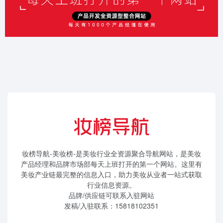
妆榜导航-美妆榜-是美妆行业全资源聚合导航网站，是美妆
产品经理和品牌市场部每天上班打开的第一个网站。这里有
美妆产业链最完整的信息入口，助力美妆从业者一站式获取
行业信息资源。
品牌/供应链可联系入驻网站
发稿/入驻联系：15818102351