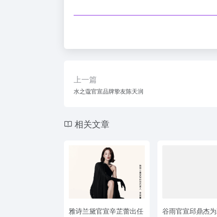
上一篇
水之蔻官宣品牌挚友陈天润
相关文章
雅诗兰黛官宣辛芷蕾出任
谷雨官宣邱鼎杰为