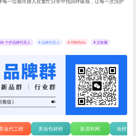
伴每一位都市旅人在繁忙日常中找回呼吸感，让每一次洗护
个护品牌代言人
# 品牌代言人
# Off&Rela
# 文咏珊
美妆代工榜
美妆包材榜
新原料网
妆榜行