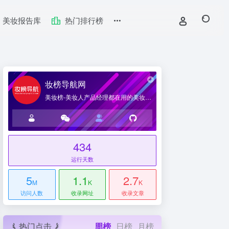
美妆报告库
热门排行榜
妆榜导航网
美妆榜-美妆人产品经理都在用的美妆产业导航网站
434
台
运行天数
5
1.1
2.7
M
K
K
访问人数
收录网址
收录文章
热门点击
周榜
日榜
月榜