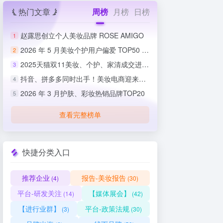
热门文章
周榜
月榜
日榜
赵露思创立个人美妆品牌 ROSE AMIGO
1
2026 年 5 月美妆个护用户偏爱 TOP50 榜单出炉
2
2025天猫双11美妆、个护、家清成交进度排行榜
3
抖音、拼多多同时出手！美妆电商迎来史上最严整治
4
2026 年 3 月护肤、彩妆热销品牌TOP20
5
查看完整榜单
快捷分类入口
推荐企业
报告-美妆报告
(4)
(30)
平台-研发关注
【媒体展会】
(14)
(42)
【进行业群】
平台-政策法规
(3)
(30)