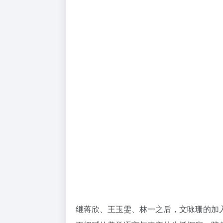
继蒋欣、王玉雯、林一之后，文咏珊的加入进