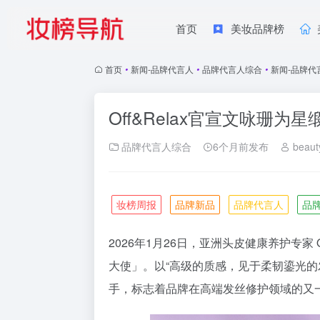
首页
美妆品牌榜
首页
•
新闻-品牌代言人
•
品牌代言人综合
•
新闻-品牌代
Off&Relax官宣文咏珊为星
品牌代言人综合
6个月前发布
beaut
妆榜周报
品牌新品
品牌代言人
品
2026
年
1
月
26
日
，亚洲头皮健康养护专家
大使」。以“高级的质感，见于柔韧鎏光的
手，标志着品牌在高端发丝修护领域的又