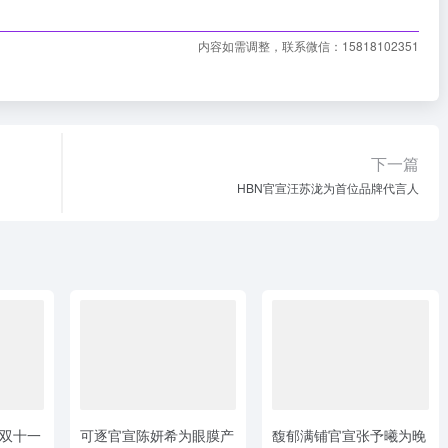
内容如需调整，联系微信：15818102351
下一篇
HBN官宣汪苏泷为首位品牌代言人
双十一
可逐官宣陈妍希为眼膜产
馥郁满铺官宣张予曦为晚