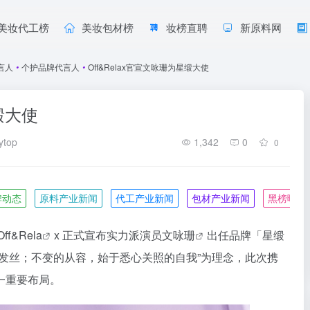
美妆代工榜
美妆包材榜
妆榜直聘
新原料网
言人
•
个护品牌代言人
•
Off&Relax官宣文咏珊为星缎大使
缎大使
ytop
1,342
0
0
牌动态
原料产业新闻
代工产业新闻
包材产业新闻
黑榜曝光
Off&Rela
x 正式宣布实力派演员
文咏珊
出任品牌「星缎
发丝；不变的从容，始于悉心关照的自我”为理念，
此次携
一重要布局。