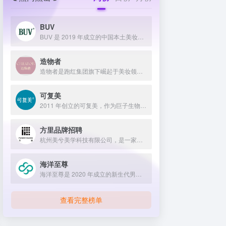
BUV
BUV 是 2019 年成立的中国本土美妆护肤品牌，以明星合作与抖音种草营销打开市场，联合专家研发超 20 项控油专利技术，凭借小绿泥洗面奶等明星单品构建全链路油皮护理矩阵，原料主打植物精粹，荣获国货控油洁面销量第一，在控油护肤赛道表现卓越。
造物者
造物者是跑红集团旗下崛起于美妆领域的品牌，凭借抖音平台明星同款营销、多元功效的精华软膜产品体系、持续的研发投入，在全网面膜市场占据 3.5% 份额，以优质原料和明星效应赢得超百万粉丝关注与可观销量。
可复美
2011 年创立的可复美，作为巨子生物旗下专业护理品牌，依托 “一中心四基地” 研发体系与范代娣教授科研团队，以重组胶原蛋白为核心成分，凭借 Human-like 重组胶原蛋白 C5HR 等技术，手握超 80 项国家发明专利，构建起含医疗器械、功效护肤等多元产品矩阵，通过医学背书、明星代言、线上线下推广，2024 年营收超 45 亿，在肌肤修护领域持续领航 。
方里品牌招聘
杭州美兮美学科技有限公司，是一家生于杭州，定位亚洲，服务全球...
海洋至尊
海洋至尊是 2020 年成立的新生代男士绿色护肤品牌，以中科院合作研发的蓝藻安诺因等海洋生物科技成分为核心，构建控油护肤为特色的全场景产品体系，凭借跨界联名、明星代言等营销破圈，蝉联天猫男士护肤销量榜首，致力于成为专研亚洲男士肌肤的国货领跑者。
查看完整榜单