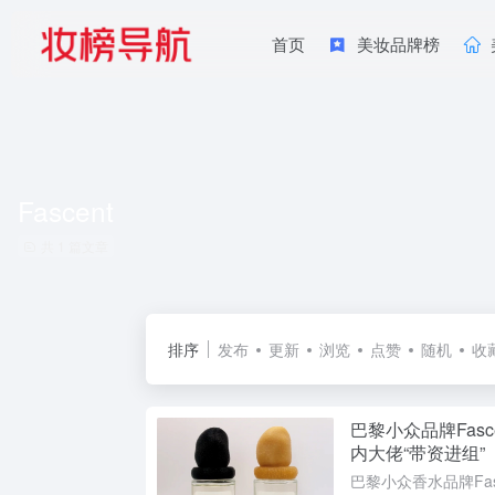
首页
美妆品牌榜
Fascent
共 1 篇文章
排序
发布
更新
浏览
点赞
随机
收
巴黎小众品牌Fas
内大佬“带资进组”