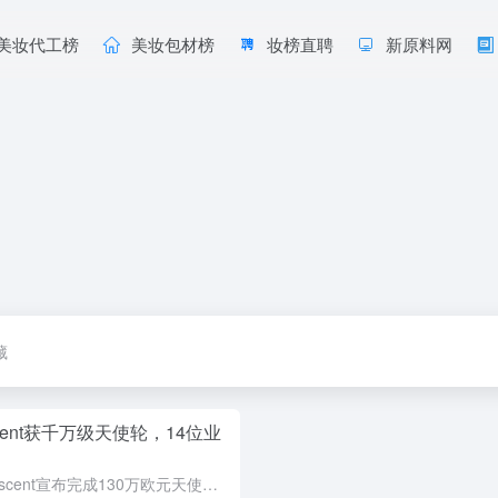
美妆代工榜
美妆包材榜
妆榜直聘
新原料网
藏
cent获千万级天使轮，14位业
巴黎小众香水品牌Fascent宣布完成130万欧元天使轮融资，由14位来自Coty、Jacquemus、芬美意等行业的资深大佬联合出资。品牌主打“包容性小众香氛”和“气味衣橱”理念，拥有8款香水，已在...