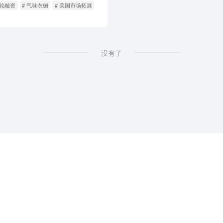
使轮融资
# 气味衣橱
# 美国市场拓展
没有了