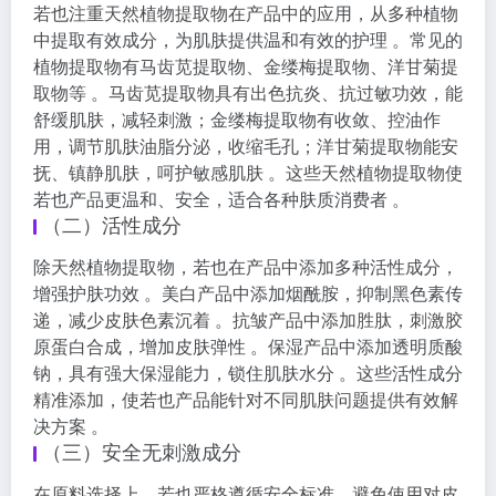
若也注重天然植物提取物在产品中的应用，从多种植物
中提取有效成分，为肌肤提供温和有效的护理 。常见的
植物提取物有马齿苋提取物、金缕梅提取物、洋甘菊提
取物等 。马齿苋提取物具有出色抗炎、抗过敏功效，能
舒缓肌肤，减轻刺激；金缕梅提取物有收敛、控油作
用，调节肌肤油脂分泌，收缩毛孔；洋甘菊提取物能安
抚、镇静肌肤，呵护敏感肌肤 。这些天然植物提取物使
若也产品更温和、安全，适合各种肤质消费者 。
（二）活性成分
除天然植物提取物，若也在产品中添加多种活性成分，
增强护肤功效 。美白产品中添加烟酰胺，抑制黑色素传
递，减少皮肤色素沉着 。抗皱产品中添加胜肽，刺激胶
原蛋白合成，增加皮肤弹性 。保湿产品中添加透明质酸
钠，具有强大保湿能力，锁住肌肤水分 。这些活性成分
精准添加，使若也产品能针对不同肌肤问题提供有效解
决方案 。
（三）安全无刺激成分
在原料选择上，若也严格遵循安全标准，避免使用对皮