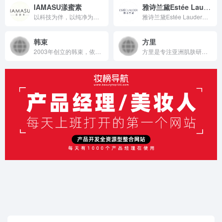
IAMASU漾蜜素
雅诗兰黛Estée Lauder
以科技为伴，以纯净为本，甄选大自然的美肌精粹，兼具护肤的安全性、功能性、稳定性，旨在帮助消费者打造健康、年轻、自然的肌肤，展现更加出色的自己。
雅诗兰黛Estée Lauder品牌介绍 雅诗兰黛公司创立于...
韩束
方里
2003年创立的韩束，依托上美集团中日双科研中心与顶尖研发团队，以独家专利成分Tiracle及升级的Tiracle pro为核心，融合天然植物与前沿科技成分，打造抗衰、补水等多元产品矩阵，通过短剧营销、梯媒合作、明星代言等创新玩法，2024年营收达55.91亿元，连续7个月登顶抖音美妆榜，是科研驱动、高速增长的国货美妆标杆品牌。
方里是专注亚洲肌肤研究的底妆品牌，凭借全球研发资源与创新专利技术，以天然安全原料打造涵盖爆款底妆、敏感肌特护的多元产品体系，通过明星代言、达人种草、跨界合作等多元营销，实现销售额高速增长，成为美妆行业备受瞩目的新锐力量。