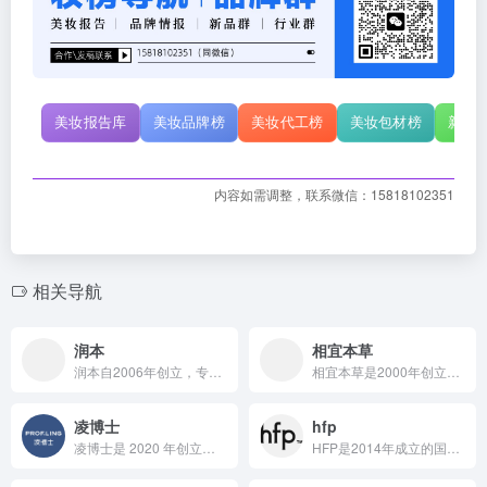
美妆报告库
美妆品牌榜
美妆代工榜
美妆包材榜
新原
内容如需调整，联系微信：15818102351
相关导航
润本
相宜本草
润本自2006年创立，专注个人护理领域，以“萃本草，心呵护”为理念，凭借持续增长的亮眼销售额、多元营销渠道、专业研发团队，打造出以天然成分为主的驱蚊和婴童护理产品体系，稳居行业前列 。
相宜本草是2000年创立的国货美妆品牌，以“中草药护肤专家”为定位，依托专业研发团队与产学研合作，攻克活性成分透皮吸收难题，凭借经典与高端并存的丰富产品体系、道地选材与科学配伍的原料策略，结合跨界联名等多元营销，在市场中占据重要地位，持续传承创新。
凌博士
hfp
凌博士是 2020 年创立的国货护肤品牌，由玻尿酸领域权威凌沛学院士引领，依托强大研发团队与产学研合作，凭借全分子量玻尿酸专利技术，构建起以抗老为核心、涵盖多品类的产品体系，通过创始人背书与社交媒体营销，快速崛起成为国货护肤领域的抗老新锐品牌。
HFP是2014年成立的国内专业功效护肤品牌，秉持“以成分，打动肌肤”理念，依托斥资过亿、配备13种功能实验室的HFP Lab®开展研发工作，与多机构合作，凭精准营销、含高浓度有效成分且经安全验证的多元产品体系，在护肤市场占据重要地位 。