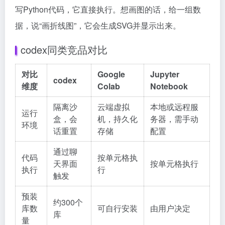
写Python代码，它直接执行。想画图的话，给一组数
据，说“画折线图”，它会生成SVG并显示出来。
codex同类竞品对比
对比
Google
Jupyter
codex
维度
Colab
Notebook
隔离沙
云端虚拟
本地或远程服
运行
盒，会
机，持久化
务器，需手动
环境
话重置
存储
配置
通过聊
代码
按单元格执
天界面
按单元格执行
执行
行
触发
预装
约300个
库数
可自行安装
由用户决定
库
量