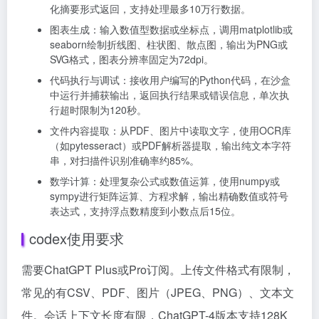
化摘要形式返回，支持处理最多10万行数据。
图表生成：输入数值型数据或坐标点，调用matplotlib或
seaborn绘制折线图、柱状图、散点图，输出为PNG或
SVG格式，图表分辨率固定为72dpi。
代码执行与调试：接收用户编写的Python代码，在沙盒
中运行并捕获输出，返回执行结果或错误信息，单次执
行超时限制为120秒。
文件内容提取：从PDF、图片中读取文字，使用OCR库
（如pytesseract）或PDF解析器提取，输出纯文本字符
串，对扫描件识别准确率约85%。
数学计算：处理复杂公式或数值运算，使用numpy或
sympy进行矩阵运算、方程求解，输出精确数值或符号
表达式，支持浮点数精度到小数点后15位。
codex使用要求
需要ChatGPT Plus或Pro订阅。上传文件格式有限制，
常见的有CSV、PDF、图片（JPEG、PNG）、文本文
件。会话上下文长度有限，ChatGPT-4版本支持128K