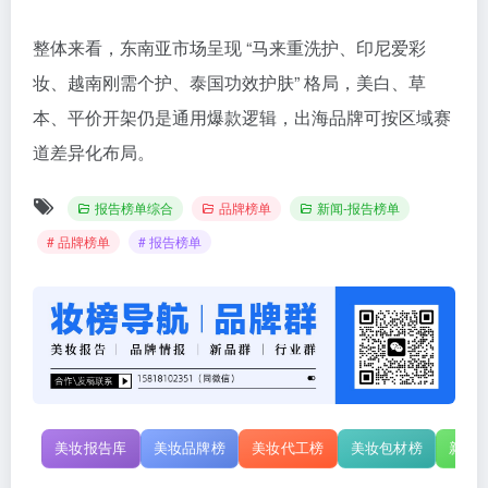
整体来看，东南亚市场呈现 “马来重洗护、印尼爱彩
妆、越南刚需个护、泰国功效护肤” 格局，美白、草
本、平价开架仍是通用爆款逻辑，出海品牌可按区域赛
道差异化布局。
报告榜单综合
品牌榜单
新闻-报告榜单
# 品牌榜单
# 报告榜单
美妆报告库
美妆品牌榜
美妆代工榜
美妆包材榜
新原