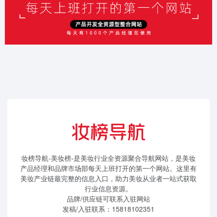
妆榜导航-美妆榜-是美妆行业全资源聚合导航网站，是美妆
产品经理和品牌市场部每天上班打开的第一个网站。这里有
美妆产业链最完整的信息入口，助力美妆从业者一站式获取
行业信息资源。
品牌/供应链可联系入驻网站
发稿/入驻联系：15818102351