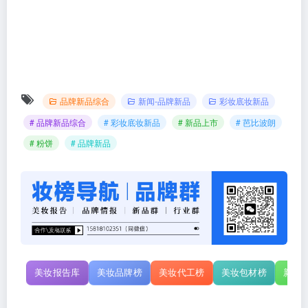
品牌新品综合
新闻-品牌新品
彩妆底妆新品
# 品牌新品综合
# 彩妆底妆新品
# 新品上市
# 芭比波朗
# 粉饼
# 品牌新品
美妆报告库
美妆品牌榜
美妆代工榜
美妆包材榜
新原