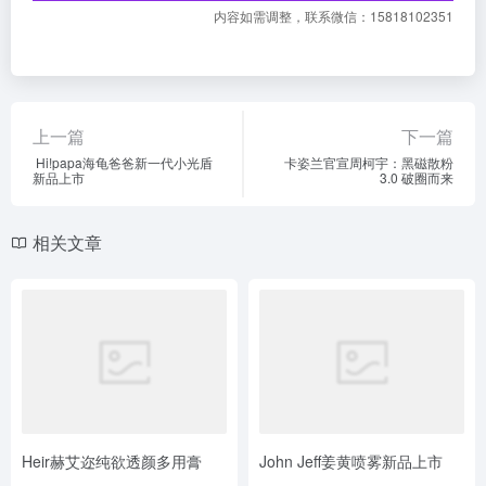
内容如需调整，联系微信：15818102351
上一篇
下一篇
Hi!papa海龟爸爸新一代小光盾
卡姿兰官宣周柯宇：黑磁散粉
新品上市
3.0 破圈而来
相关文章
Heir赫艾迩纯欲透颜多用膏
John Jeff姜黄喷雾新品上市