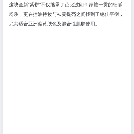
这块全新“紫饼”不仅继承了
芭比波朗
家族一贯的细腻
粉质，更在控油持妆与祛黄提亮之间找到了绝佳平衡，
尤其适合亚洲偏黄肤色及混合性肌肤使用。